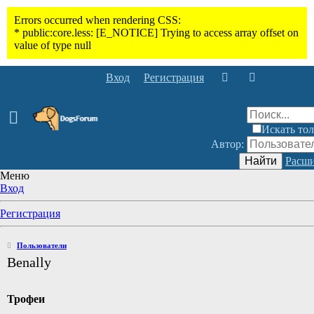
Вход
Регистрация
Искать тол
Автор:
Найти
Расши
Меню
Вход
Регистрация
Пользователи
Benally
Трофеи