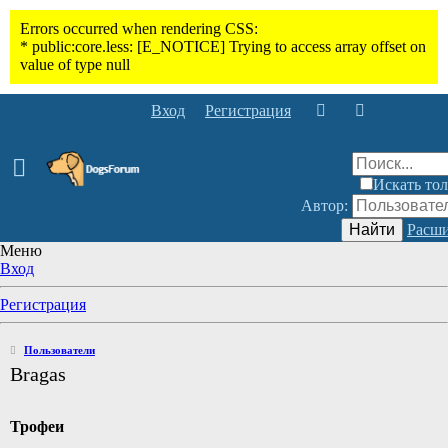
Вход
Регистрация
Искать тол
Автор:
Найти
Расши
Меню
Вход
Регистрация
Пользователи
Bragas
Трофеи