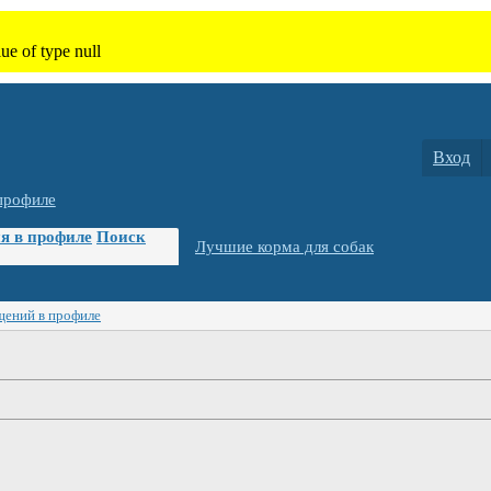
Вход
профиле
я в профиле
Поиск
Лучшие корма для собак
щений в профиле