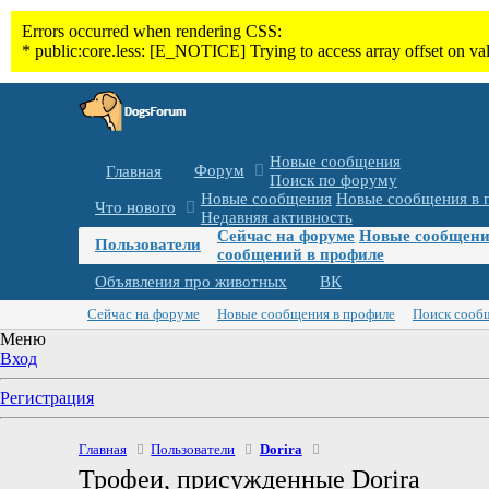
Новые сообщения
Форум
Главная
Поиск по форуму
Новые сообщения
Новые сообщения в 
Что нового
Недавняя активность
Сейчас на форуме
Новые сообщени
Пользователи
сообщений в профиле
Объявления про животных
ВК
Сейчас на форуме
Новые сообщения в профиле
Поиск сооб
Меню
Вход
Регистрация
Главная
Пользователи
Dorira
Трофеи, присужденные Dorira