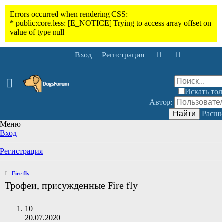
Вход
Регистрация
Искать тол
Автор:
Найти
Расши
Меню
Вход
Регистрация
Fire fly
Трофеи, присужденные Fire fly
10
20.07.2020