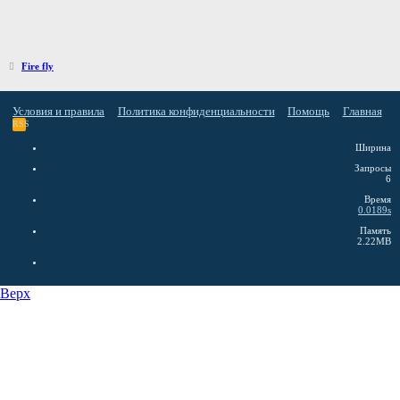
Fire fly
Условия и правила
Политика конфиденциальности
Помощь
Главная
RSS
Ширина
Запросы
6
Время
0.0189s
Память
2.22MB
Верх