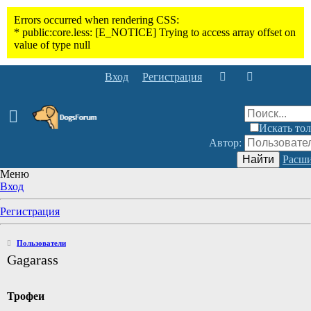
Вход
Регистрация
Искать тол
Автор:
Найти
Расши
Меню
Вход
Регистрация
Пользователи
Gagarass
Трофеи