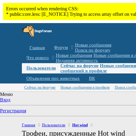
Новые сообщения
Форум
Главная
Поиск по форуму
Новые сообщения
Новые сообщения в 
Что нового
Недавняя активность
Сейчас на форуме
Новые сообщени
Пользователи
сообщений в профиле
Объявления про животных
ВК
Сейчас на форуме
Новые сообщения в профиле
Поиск сооб
Меню
Вход
Регистрация
Главная
Пользователи
Hot wind
Трофеи, присужденные Hot wind