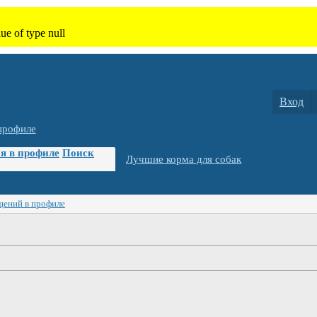
Вход
профиле
я в профиле
Поиск
Лучшие корма для собак
щений в профиле