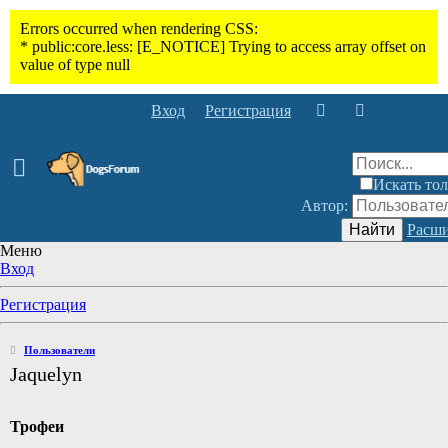
Вход
Регистрация
Искать тол
Автор:
Найти
Расши
Меню
Вход
Регистрация
Пользователи
Jaquelyn
Трофеи