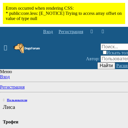
Вход
Регистрация
Искать тол
Автор:
Найти
Расши
Меню
Вход
Регистрация
Пользователи
Лиса
Трофеи