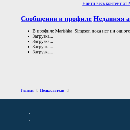
Найти весь контент от 
Сообщения в профиле
Недавняя 
В профиле Marishka_Simpson пока нет ни одног
Загрузка...
Загрузка...
Загрузка...
Загрузка...
Главная
Пользователи