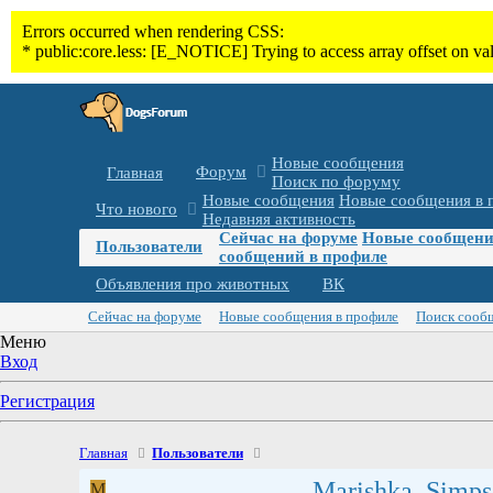
Новые сообщения
Форум
Главная
Поиск по форуму
Новые сообщения
Новые сообщения в 
Что нового
Недавняя активность
Сейчас на форуме
Новые сообщени
Пользователи
сообщений в профиле
Объявления про животных
ВК
Сейчас на форуме
Новые сообщения в профиле
Поиск сооб
Меню
Вход
Регистрация
Главная
Пользователи
Marishka_Simps
M