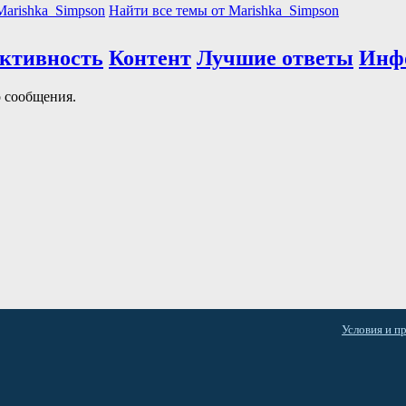
Marishka_Simpson
Найти все темы от Marishka_Simpson
активность
Контент
Лучшие ответы
Инф
о сообщения.
Условия и п