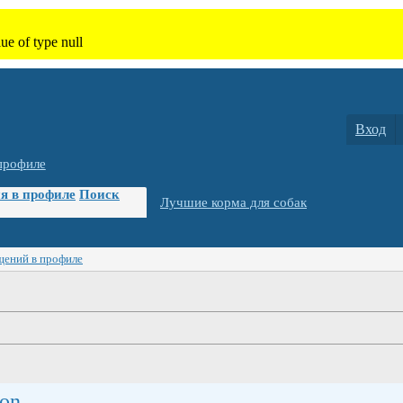
Вход
профиле
я в профиле
Поиск
Лучшие корма для собак
щений в профиле
on