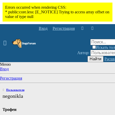
Вход
Регистрация
Искать тол
Автор:
Найти
Расши
Меню
Вход
Регистрация
Пользователи
negonikla
Трофеи