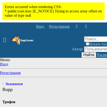
Вход
Регистрация
Искать тол
Автор:
Найти
Расши
Меню
Вход
Регистрация
Пользователи
Rupp
Трофеи