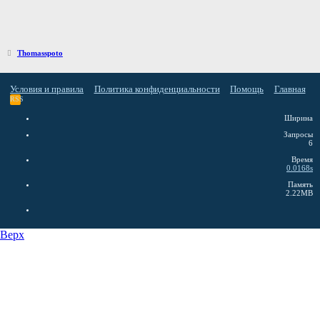
Thomasspoto
Условия и правила
Политика конфиденциальности
Помощь
Главная
RSS
Ширина
Запросы
6
Время
0.0168s
Память
2.22MB
Верх