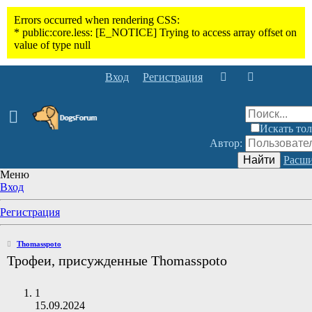
Вход
Регистрация
Искать тол
Автор:
Найти
Расши
Меню
Вход
Регистрация
Thomasspoto
Трофеи, присужденные Thomasspoto
1
15.09.2024