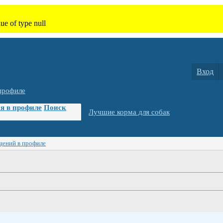
Вход
профиле
я в профиле
Поиск
Лучшие корма для собак
щений в профиле