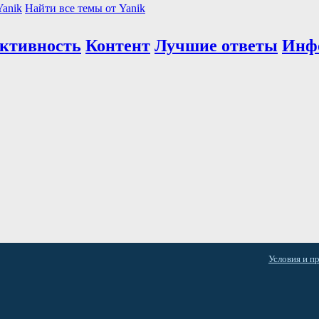
Yanik
Найти все темы от Yanik
активность
Контент
Лучшие ответы
Инф
Условия и п