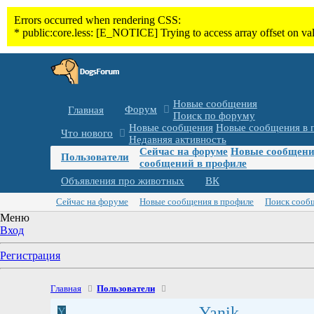
Новые сообщения
Форум
Главная
Поиск по форуму
Новые сообщения
Новые сообщения в 
Что нового
Недавняя активность
Сейчас на форуме
Новые сообщени
Пользователи
сообщений в профиле
Объявления про животных
ВК
Сейчас на форуме
Новые сообщения в профиле
Поиск сооб
Меню
Вход
Регистрация
Главная
Пользователи
Yanik
Y