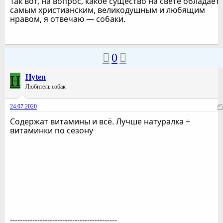
Так вот, на вопрос, какое существо на свете обладает
самым христианским, великодушным и любящим
нравом, я отвечаю — собаки.
0
H
Hyten
Любитель собак
24.07.2020
#5
Содержат витамины и всё. Лучше натуралка +
витаминки по сезону
-------------------------------------------