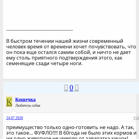
-------------------------------------------
В быстром течении нашей жизни современный
человек время от времени хочет почувствовать, что
он пока еще остался самим собой, и ничто не дает
ему столь приятного подтверждения этого, как
семенящие сзади четыре ноги.
0
К
Кошечка
Любитель собак
24.07.2020
#14
преимущество только одно-готовить не надо. А так,
это такое... ФУФЛО!!!! В 60года не было этих кормов и
ни одно животное не умерло от заваратка кишок!