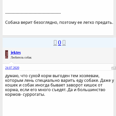
-------------------------------------------
Собака верит безоглядно, поэтому ее легко предать.
0
J
jektes
Любитель собак
24.07.2020
#13
думаю, что сухой корм выгоден тем хозяевам,
которым лень специально варить еду собаке. Даже у
кошек и собак иногда бывает заворот кишок от
корма, если его много съедят. Да и большинство
кормов- суррогаты.