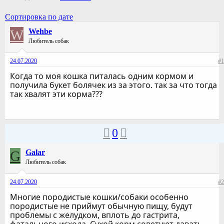
Сортировка по дате
W
Wehbe
Любитель собак
24.07.2020
#1
Когда то моя кошка питалась одним кормом и
получила букет болячек из за этого. так за что тогда
так хвалят эти корма???
0
G
Galar
Любитель собак
24.07.2020
#2
Многие породистые кошки/собаки особенно
породистые не приймут обычную пищу, будут
проблемы с желудком, вплоть до гастрита,