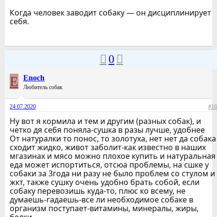
Когда человек заводит собаку — он дисциплинирует
себя.
0
E
Enoch
Любитель собак
24.07.2020
#16
Ну вот я кормила и тем и другим (разных собак), и
четко дя себя поняла-сушка в разы лучше, удобнее
От натуралки то понос, то золотуха, нет нет да собака
сходит жидко, живот заболит-как известно в наших
мгазинах и мясо можно плохое купить и натуральная
еда может испортиться, отсюа проблемы, на сшке у
собаки за 3года ни разу не было проблем со стулом и
жкт, также сушку очень удобно брать собой, если
собаку перевозишь куда-то, плюс ко всему, не
думаешь-гадаешь-все ли необходимое собаке в
организм поступает-витамины, минералы, жиры,