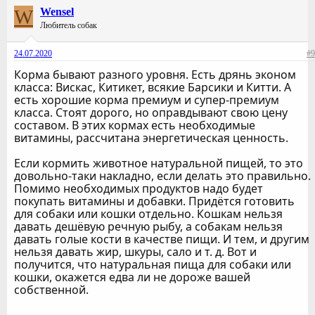
W
Wensel
Любитель собак
24.07.2020
#9
Корма бывают разного уровня. Есть дрянь эконом
класса: Вискас, Китикет, всякие Барсики и Китти. А
есть хорошие корма премиум и супер-премиум
класса. Стоят дорого, но оправдывают свою цену
составом. В этих кормах есть необходимые
витамины, рассчитана энергетическая ценность.
Если кормить животное натуральной пищей, то это
довольно-таки накладно, если делать это правильно.
Помимо необходимых продуктов надо будет
покупать витамины и добавки. Придётся готовить
для собаки или кошки отдельно. Кошкам нельзя
давать дешёвую речную рыбу, а собакам нельзя
давать голые кости в качестве пищи. И тем, и другим
нельзя давать жир, шкуры, сало и т. д. Вот и
получится, что натуральная пища для собаки или
кошки, окажется едва ли не дороже вашей
собственной.