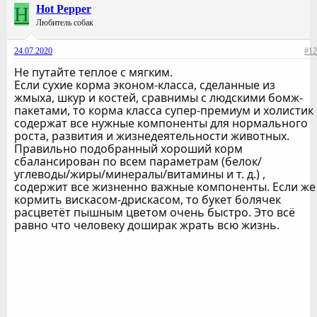
H
Hot Pepper
Любитель собак
24.07.2020
#12
Не путайте теплое с мягким.
Если сухие корма эконом-класса, сделанные из
жмыха, шкур и костей, сравнимы с людскими бомж-
пакетами, то корма класса супер-премиум и холистик
содержат все нужные компоненты для нормального
роста, развития и жизнедеятельности животных.
Правильно подобранный хороший корм
сбалансирован по всем параметрам (белок/
углеводы/жиры/минералы/витамины и т. д.) ,
содержит все жизненно важные компоненты. Если же
кормить вискасом-дрискасом, то букет болячек
расцветёт пышным цветом очень быстро. Это всё
равно что человеку доширак жрать всю жизнь.