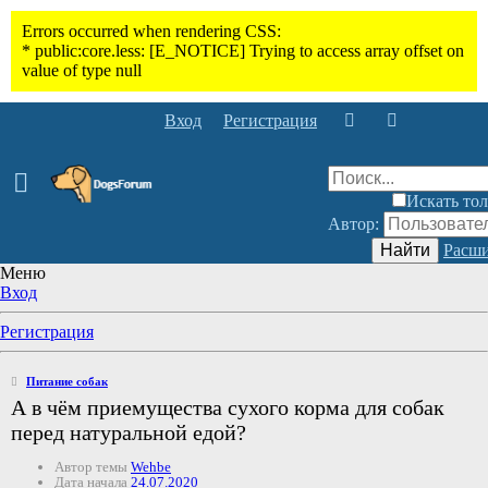
Вход
Регистрация
Искать тол
Автор:
Найти
Расши
Меню
Вход
Регистрация
Питание собак
А в чём приемущества сухого корма для собак
перед натуральной едой?
Автор темы
Wehbe
Дата начала
24.07.2020