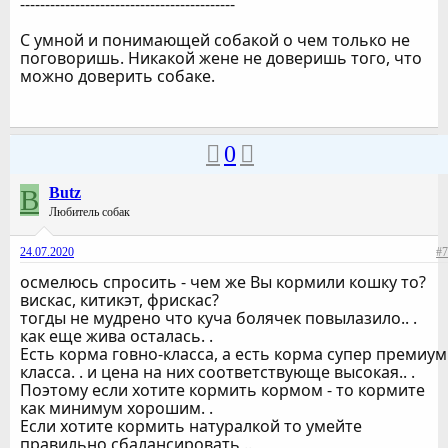
-------------------------------------------
С умной и понимающей собакой о чем только не
поговоришь. Никакой жене не доверишь того, что
можно доверить собаке.
0
B
Butz
Любитель собак
24.07.2020
#7
осмелюсь спросить - чем же Вы кормили кошку то?
вискас, китикэт, фрискас?
тогды не мудрено что куча болячек повылазило.. .
как еще жива осталась. .
Есть корма говно-класса, а есть корма супер премиум
класса. . и цена на них соответствующе высокая.. .
Поэтому если хотите кормить кормом - то кормите
как минимум хорошим. .
Если хотите кормить натуралкой то умейте
правильно сбалансировать ..