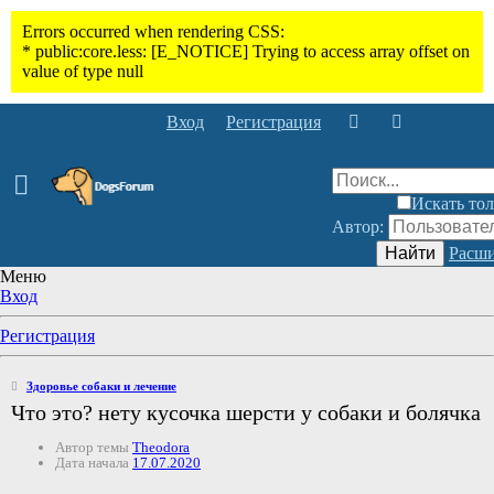
Вход
Регистрация
Искать тол
Автор:
Найти
Расши
Меню
Вход
Регистрация
Здоровье собаки и лечение
Что это? нету кусочка шерсти у собаки и болячка
Автор темы
Theodora
Дата начала
17.07.2020