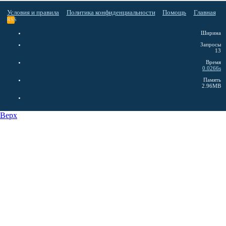
Условия и правила
Политика конфиденциальности
Помощь
Главная
RSS
Ширина
Запросы
13
Время
0.0266s
Память
2.96MB
Верх