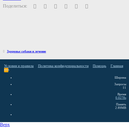
Facebook
Twitter
Pinterest
WhatsApp
Электронная почта
Ссылка
Поделиться:
Здоровье собаки и лечение
Условия и правила
Политика конфиденциальности
Помощь
Главная
RSS
Ширина
Запросы
11
Время
0.0278s
Память
2.89MB
Верх