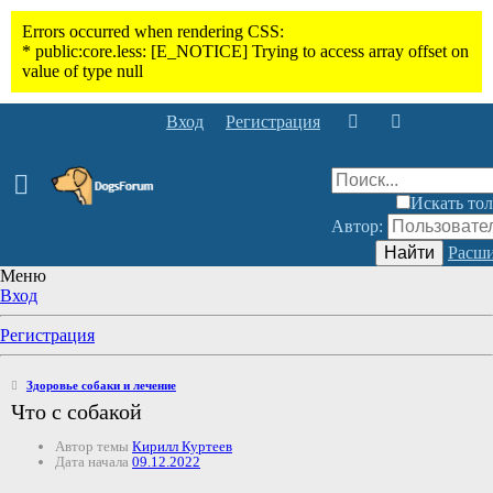
Вход
Регистрация
Искать тол
Автор:
Найти
Расши
Меню
Вход
Регистрация
Здоровье собаки и лечение
Что с собакой
Автор темы
Кирилл Куртеев
Дата начала
09.12.2022