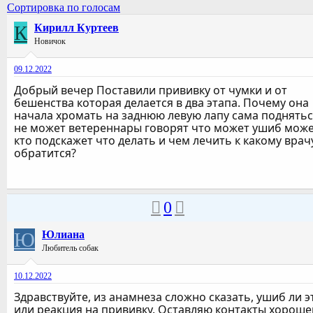
Сортировка по голосам
К
Кирилл Куртеев
Новичок
09.12.2022
Добрый вечер Поставили прививку от чумки и от
бешенства которая делается в два этапа. Почему она
начала хромать на заднюю левую лапу сама поднять
не может ветереннары говорят что может ушиб мож
кто подскажет что делать и чем лечить к какому врач
обратится?
0
Ю
Юлиана
Любитель собак
10.12.2022
Здравствуйте, из анамнеза сложно сказать, ушиб ли э
или реакция на прививку. Оставляю контакты хороше