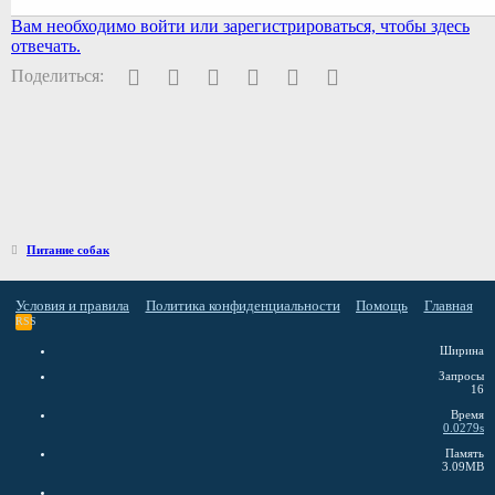
Вам необходимо войти или зарегистрироваться, чтобы здесь
отвечать.
Facebook
Twitter
Pinterest
WhatsApp
Электронная почта
Ссылка
Поделиться:
Питание собак
Условия и правила
Политика конфиденциальности
Помощь
Главная
RSS
Ширина
Запросы
16
Время
0.0279s
Память
3.09MB