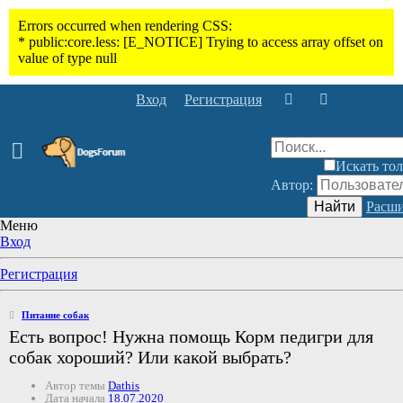
Вход
Регистрация
Искать тол
Автор:
Найти
Расши
Меню
Вход
Регистрация
Питание собак
Есть вопрос! Нужна помощь Корм педигри для
собак хороший? Или какой выбрать?
Автор темы
Dathis
Дата начала
18.07.2020