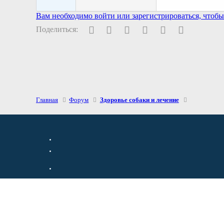
Вам необходимо войти или зарегистрироваться, чтобы 
Facebook
Twitter
Pinterest
WhatsApp
Электронная поч
Ссылка
Поделиться:
Главная
Форум
Здоровье собаки и лечение
Верх