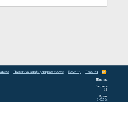
равила
Политика конфиденциальности
Помощь
Главная
RSS
Ширина
Запросы
11
Время
0.0256s
Память
2.86MB