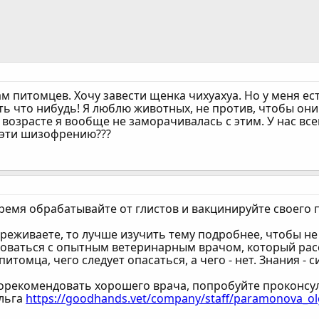
 питомцев. Хочу завести щенка чихуахуа. Но у меня ес
ь что нибудь! Я люблю животных, не против, чтобы они 
 возрасте я вообще не заморачивалась с этим. У нас всег
ь эти шизофрению???
ремя обрабатывайте от глистов и вакцинируйте своего 
реживаете, то лучше изучить тему подробнее, чтобы не
оваться с опытным ветеринарным врачом, который расск
итомца, чего следует опасаться, а чего - нет. Знания - с
порекомендовать хорошего врача, попробуйте проконсул
льга
https://goodhands.vet/company/staff/paramonova_o