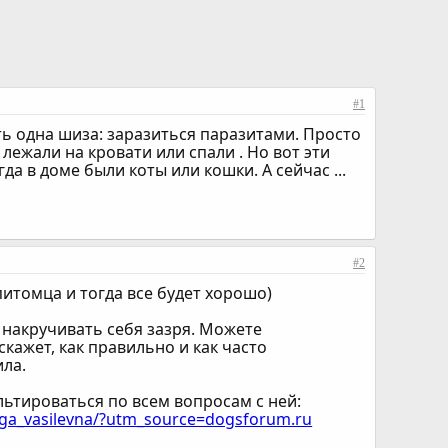
#1
ть одна шиза: заразиться паразитами. Просто
лежали на кровати или спали . Но вот эти
да в доме были коты или кошки. А сейчас ...
#2
питомца и тогда все будет хорошо)
 накручивать себя зазря. Можете
ажет, как правильно и как часто
ила.
ьтироваться по всем вопросам с ней:
lga_vasilevna/?utm_source=dogsforum.ru