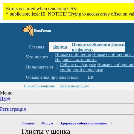
Новые сообщения
Поиск
Форум
Главная
по форуму
Новые сообщения
Новые сообщения в 
Что нового
Недавняя активность
Сейчас на форуме
Новые сообщения 
Пользователи
сообщений в профиле
Объявления про животных
ВК
Новые сообщения
Поиск по форуму
Меню
Вход
Регистрация
Главная
Форум
Здоровье собаки и лечение
Глисты у щенка