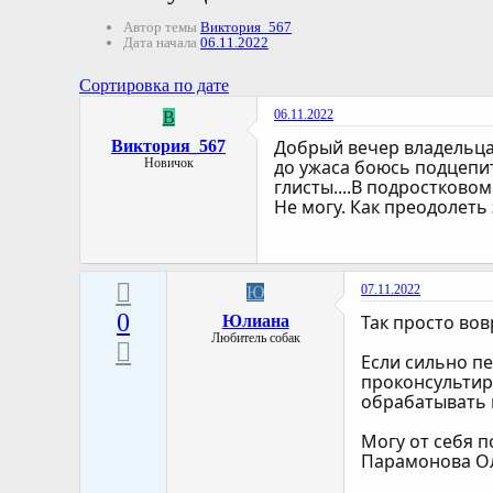
Автор темы
Виктория_567
Дата начала
06.11.2022
Сортировка по дате
06.11.2022
В
Добрый вечер владельцам
Виктория_567
Новичок
до ужаса боюсь подцепит
глисты....В подростковом
Не могу. Как преодолет
07.11.2022
Ю
0
Так просто вов
Юлиана
Любитель собак
Если сильно пе
проконсультир
обрабатывать п
Могу от себя 
Парамонова О