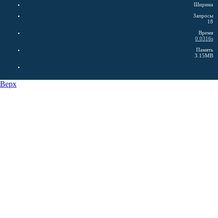
Ширина
Запросы
18
Время
0.0316s
Память
3.15MB
Верх