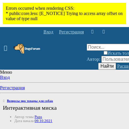
Вход
Регистрация
Искать тол
Автор:
Найти
Расши
Меню
Вход
Регистрация
Вопросы про товары для собак
Интерактивная миска
Автор темы
Pups
Дата начала
09.10.2021