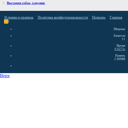
Выставки собак, хэндлинг
Условия и правила
Политика конфиденциальности
Помощь
Главная
RSS
Ширина
Запросы
11
Время
0.0275s
Память
2.90MB
Верх