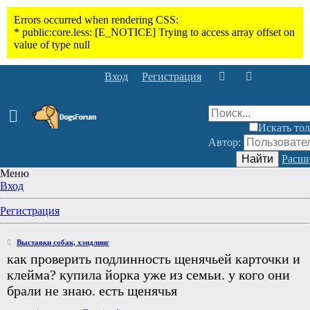
Вход
Регистрация
Искать тол
Автор:
Найти
Расши
Меню
Вход
Регистрация
Выставки собак, хэндлинг
как проверить подлинность щенячьей карточки и
клейма? купила йорка уже из семьи. у кого они
брали не знаю. есть щенячья