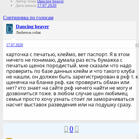
Автор темы
Dancing beaver
Дата начала
17.07.2020
Сортировка по голосам
D
Dancing beaver
Любитель собак
17.07.2020
#1
карточка с печатью, клеймо, вет паспорт. Я в этом
ничего не понимаю, думала раз есть бумажка с
печатью щенок породистый. мне сказали что надо
проверить по базе данных клейм и что такого клуба
не нашли, он должен быть зарегистрирован в ркф т. к
щенячка на бланке ркф. как проверить обман или
нет? кто знает на сайте ркф ничего найти не могу и
дозвониться тоже. в любом случае щен любимец
семьи просто хочу узнать стоит ли заморачиваться
насчет выставок разведения или на подушку сразу.
0