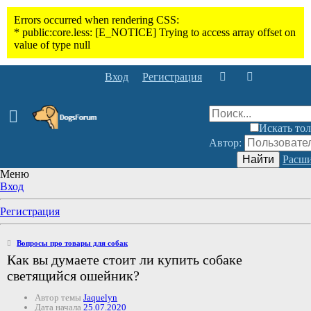
Вход
Регистрация
Искать тол
Автор:
Найти
Расши
Меню
Вход
Регистрация
Вопросы про товары для собак
Как вы думаете стоит ли купить собаке
светящийся ошейник?
Автор темы
Jaquelyn
Дата начала
25.07.2020