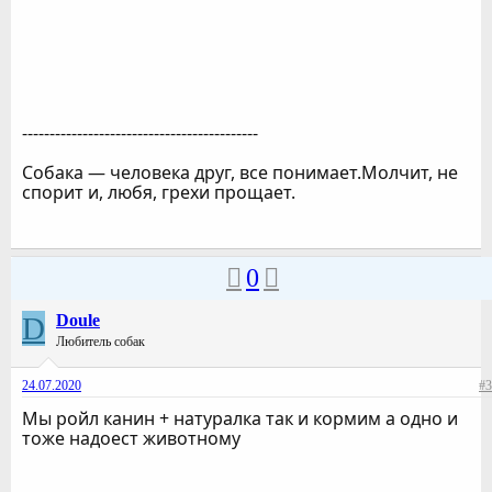
-------------------------------------------
Собака — человека друг, все понимает.Молчит, не
спорит и, любя, грехи прощает.
0
D
Doule
Любитель собак
24.07.2020
#3
Мы ройл канин + натуралка так и кормим а одно и
тоже надоест животному