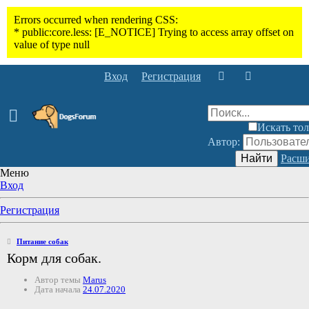
Вход
Регистрация
Искать тол
Автор:
Найти
Расши
Меню
Вход
Регистрация
Питание собак
Корм для собак.
Автор темы
Marus
Дата начала
24.07.2020