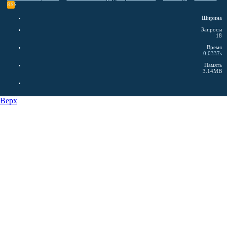
RSS
Ширина
Запросы
18
Время
0.0337s
Память
3.14MB
Верх