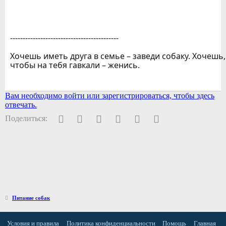
-------------------------------------------
Хочешь иметь друга в семье – заведи собаку. Хочешь,
чтобы на тебя гавкали – женись.
Вам необходимо войти или зарегистрироваться, чтобы здесь
отвечать.
Facebook
Twitter
Pinterest
WhatsApp
Электронная почта
Ссылка
Поделиться:
Питание собак
Условия и правила
Политика конфиденциальности
Помощь
Главная