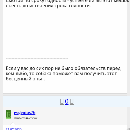
Смотри по сроку годности - успеете ли вы этот мешок
съесть до истечения срока годности.
-------------------------------------------
Если у вас до сих пор не было обязательств перед
кем-либо, то собака поможет вам получить этот
бесценный опыт.
0
E
evgenius76
Любитель собак
17.07.2020
#8