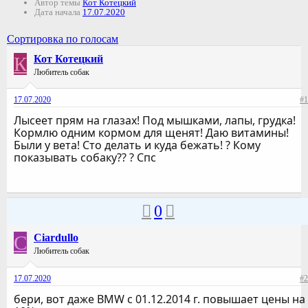
Автор темы
Кот Котецкий
Дата начала
17.07.2020
Сортировка по голосам
К
Кот Котецкий
Любитель собак
17.07.2020
#1
Лысеет прям на глазах! Под мышками, лапы, грудка!
Кормлю одним кормом для щенят! Даю витамины!
Были у вета! Сто делать и куда бежать! ? Кому
показывать собаку?? ? Спс
0
C
Ciardullo
Любитель собак
17.07.2020
#2
бери, вот даже BMW с 01.12.2014 г. повышает цены на