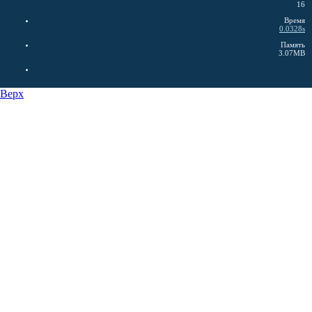
16
Время
0.0328s
Память
3.07MB
Верх