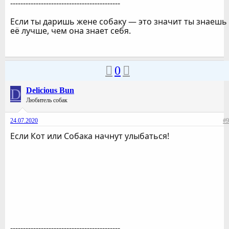
-------------------------------------------
Если ты даришь жене собаку — это значит ты знаешь
её лучше, чем она знает себя.
0
D
Delicious Bun
Любитель собак
24.07.2020
#9
Если Кот или Собака начнут улыбаться!
-------------------------------------------