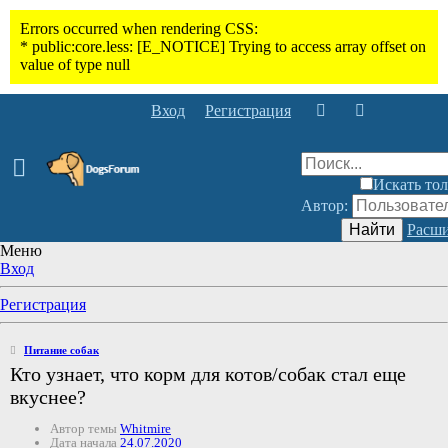
Вход
Регистрация
Искать тол
Автор:
Найти
Расши
Меню
Вход
Регистрация
Питание собак
Кто узнает, что корм для котов/собак стал еще
вкуснее?
Автор темы
Whitmire
Дата начала
24.07.2020