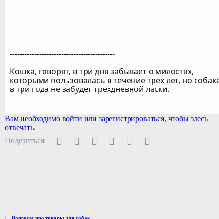
-------------------------------------------
Кошка, говорят, в три дня забывает о милостях,
которыми пользовалась в течение трех лет, но собак
в три года не забудет трехдневной ласки.
Вам необходимо войти или зарегистрироваться, чтобы здесь
отвечать.
Facebook
Twitter
Pinterest
WhatsApp
Электронная почта
Ссылка
Поделиться:
Вопросы про товары для собак