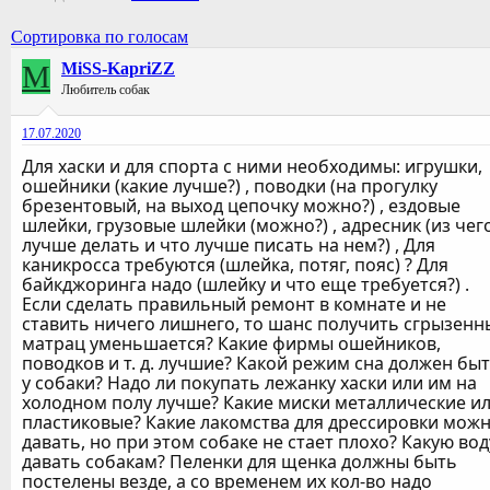
Сортировка по голосам
M
MiSS-KapriZZ
Любитель собак
17.07.2020
Для хаски и для спорта с ними необходимы: игрушки,
ошейники (какие лучше?) , поводки (на прогулку
брезентовый, на выход цепочку можно?) , ездовые
шлейки, грузовые шлейки (можно?) , адресник (из чег
лучше делать и что лучше писать на нем?) , Для
каникросса требуются (шлейка, потяг, пояс) ? Для
байкджоринга надо (шлейку и что еще требуется?) .
Если сделать правильный ремонт в комнате и не
ставить ничего лишнего, то шанс получить сгрызенн
матрац уменьшается? Какие фирмы ошейников,
поводков и т. д. лучшие? Какой режим сна должен бы
у собаки? Надо ли покупать лежанку хаски или им на
холодном полу лучше? Какие миски металлические и
пластиковые? Какие лакомства для дрессировки мож
давать, но при этом собаке не стает плохо? Какую вод
давать собакам? Пеленки для щенка должны быть
постелены везде, а со временем их кол-во надо