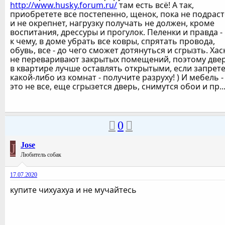
http://www.husky.forum.ru/
там есть всё! А так,
приобретете все постепенно, щенок, пока не подраст
и не окрепнет, нагрузку получать не должен, кроме
воспитания, дрессуры и прогулок. Пеленки и правда -
к чему, в доме убрать все ковры, спрятать провода,
обувь, все - до чего сможет дотянуться и сгрызть. Хас
не переваривают закрытых помещений, поэтому две
в квартире лучше оставлять открытыми, если запрете
какой-либо из комнат - получите разруху! ) И мебель -
это не все, еще сгрызется дверь, снимутся обои и пр...
0
J
Jose
Любитель собак
17.07.2020
купите чихуахуа и не мучайтесь