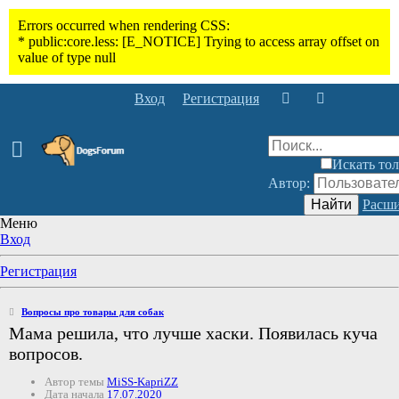
Вход
Регистрация
Искать тол
Автор:
Найти
Расши
Меню
Вход
Регистрация
Вопросы про товары для собак
Мама решила, что лучше хаски. Появилась куча
вопросов.
Автор темы
MiSS-KapriZZ
Дата начала
17.07.2020