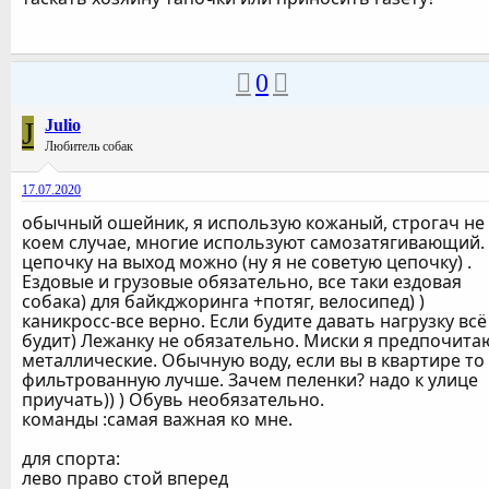
0
J
Julio
Любитель собак
17.07.2020
обычный ошейник, я использую кожаный, строгач не
коем случае, многие используют самозатягивающий.
цепочку на выход можно (ну я не советую цепочку) .
Ездовые и грузовые обязательно, все таки ездовая
собака) для байкджоринга +потяг, велосипед) )
каникросс-все верно. Если будите давать нагрузку всё
будит) Лежанку не обязательно. Миски я предпочита
металлические. Обычную воду, если вы в квартире то
фильтрованную лучше. Зачем пеленки? надо к улице
приучать)) ) Обувь необязательно.
команды :самая важная ко мне.
для спорта:
лево право стой вперед