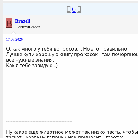
0
B
Brazell
Любитель собак
17.07.2020
О, как много у тебя вопросов.. . Но это правильно.
Лучше купи хорошую книгу про хасок - там почерпне
все нужные знания.
Как я тебе завидую...)
-------------------------------------------
Ну какое еще животное может так низко пасть, чтобы
таскать хозяину тапочки или приносить газету?