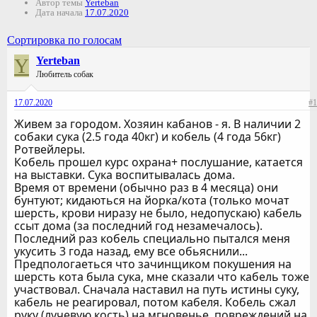
Автор темы
Yerteban
Дата начала
17.07.2020
Сортировка по голосам
Y
Yerteban
Любитель собак
17.07.2020
#1
Живем за городом. Хозяин кабанов - я. В наличии 2
собаки сука (2.5 года 40кг) и кобель (4 года 56кг)
Ротвейлеры.
Кобель прошел курс охрана+ послушание, катается
на выставки. Сука воспитывалась дома.
Время от времени (обычно раз в 4 месяца) они
бунтуют; кидаються на йорка/кота (только мочат
шерсть, крови ниразу не было, недопускаю) кабель
ссыт дома (за последний год незамечалось).
Последний раз кобель специально пытался меня
укусить 3 года назад, ему все обьяснили...
Предпологаеться что зачинщиком покушения на
шерсть кота была сука, мне сказали что кабель тоже
участвовал. Сначала наставил на путь истины суку,
кабель не реагировал, потом кабеля. Кобель сжал
руку (лучевую кость) на мгновенье, повреждений на