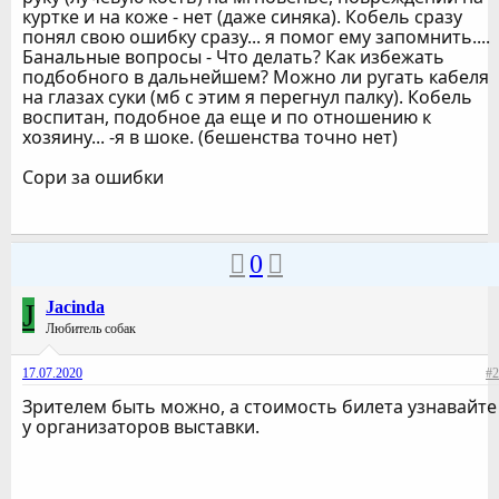
куртке и на коже - нет (даже синяка). Кобель сразу
понял свою ошибку сразу... я помог ему запомнить....
Банальные вопросы - Что делать? Как избежать
подбобного в дальнейшем? Можно ли ругать кабеля
на глазах суки (мб с этим я перегнул палку). Кобель
воспитан, подобное да еще и по отношению к
хозяину... -я в шоке. (бешенства точно нет)
Сори за ошибки
0
J
Jacinda
Любитель собак
17.07.2020
#2
Зрителем быть можно, а стоимость билета узнавайте
у организаторов выставки.