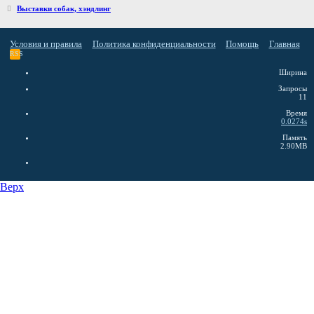
Выставки собак, хэндлинг
Условия и правила
Политика конфиденциальности
Помощь
Главная
RSS
Ширина
Запросы
11
Время
0.0274s
Память
2.90MB
Верх