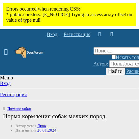
Вход
Регистрация
Искать тол
Автор:
Найти
Расши
Меню
Вход
Регистрация
Питание собак
Норма кормления собак мелких пород
Автор темы
Лика
Дата начала
28.01.2024