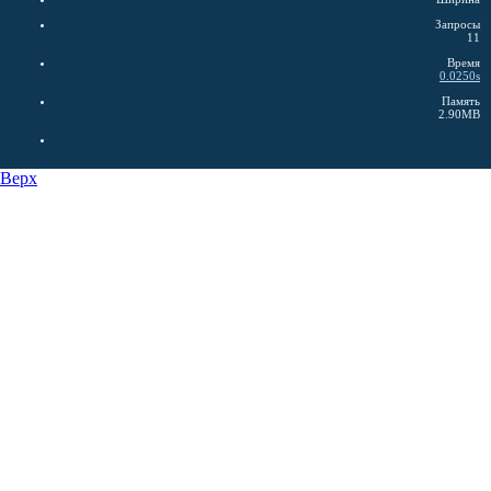
Запросы
11
Время
0.0250s
Память
2.90MB
Верх