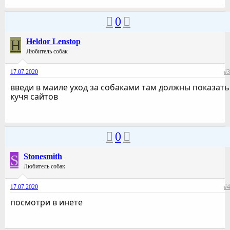
0
H
Heldor Lenstop
Любитель собак
17.07.2020
#3
введи в маиле уход за собаками там должны показать
кучя сайтов
0
S
Stonesmith
Любитель собак
17.07.2020
#4
посмотри в инете