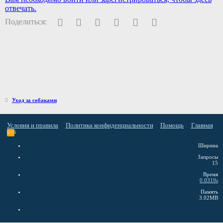
отвечать.
Facebook
Twitter
Pinterest
WhatsApp
Электронная почта
Ссылка
Поделиться:
Уход за собаками
Условия и правила
Политика конфиденциальности
Помощь
Главная
RSS
Ширина
Запросы
15
Время
0.0319s
Память
3.02MB