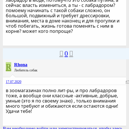
лабрадор в моде, потомучто это собака путина, а
сейчас власть измениться, а ты - с лабрадором?
помоему начинать с такой собаки сложно, он
большой, подвижный и требует дрессировки,
внимания, места в доме наконец и для прогулки и
чтоб побегать, жизнь готова поменять с ним в
корне? может кого попроще?
0
R
Rhona
Любитель собак
17.07.2020
#7
в зоомагазинах полно лит-ры, и про лабрадоров
тоже, а вообще они классные -активные, добрые,
умные (это я по своему знаю) , только внимания
много требуют и обижаются если остаются одни!
Удачи тебе!
Вам необходимо войти или зарегистрироваться, чтобы здесь