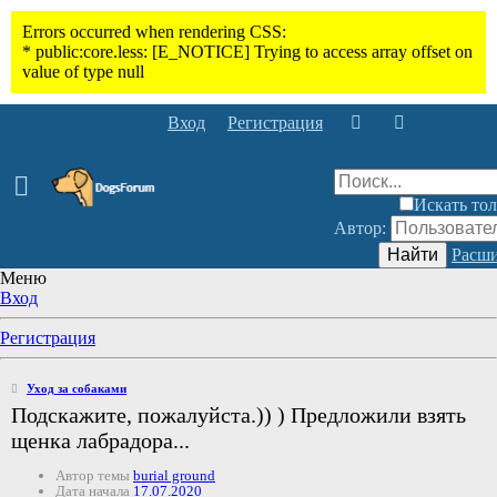
Вход
Регистрация
Искать тол
Автор:
Найти
Расши
Меню
Вход
Регистрация
Уход за собаками
Подскажите, пожалуйста.)) ) Предложили взять
щенка лабрадора...
Автор темы
burial ground
Дата начала
17.07.2020