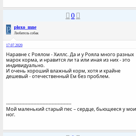
0
P
ploxo_mne
Любитель собак
17.07.2020
Наравне с Роялом - Хиллс. Да и у Рояла много разных
марок корма, и нравится ли та или иная из них - это
индивидуально.
И очень хороший влажный корм, хотя и крайне
дешевый - отечественный Ем без проблем.
-------------------------------------------
Мой маленький старый пес – сердце, бьющееся у мои
ног.