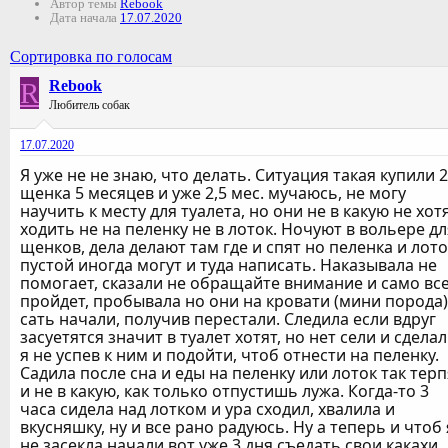
Автор темы
Rebook
Дата начала
17.07.2020
Сортировка по голосам
R
Rebook
Любитель собак
17.07.2020
Я уже не не знаю, что делать. Ситуация такая купили 2
щенка 5 месяцев и уже 2,5 мес. мучаюсь, не могу
научить к месту для туалета, но они не в какую не хот
ходить не на пеленку не в лоток. Ночуют в вольере дл
щенков, дела делают там где и спят но пеленка и лото
пустой иногда могут и туда написать. Наказывала не
помогает, сказали не обращайте внимание и само вс
пройдет, пробывала но они на кровати (мини порода)
сать начали, получив перестали. Следила если вдруг
засуетятся значит в туалет хотят, но нет сели и сдела
я не успев к ним и подойти, чтоб отнести на пеленку.
Садила после сна и еды на пеленку или лоток так терп
и не в какую, как только отпустишь лужа. Когда-то 3
часа сидела над лотком и ура сходил, хвалила и
вкусняшку, ну и все рано радуюсь. Ну а теперь и чтоб 
не засекла начали вот уже 3 дня съедать свои какахи