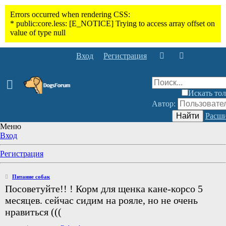
Вход
Регистрация
Искать тол
Автор:
Найти
Расши
Меню
Вход
Регистрация
Питание собак
Посоветуйте!! ! Корм для щенка кане-корсо 5
месяцев. сейчас сидим на рояле, но не очень
нравиться (((