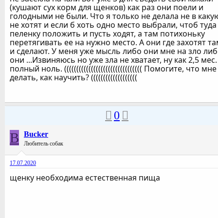
(кушают сух корм для щенков) как раз они поели и
голодными не были. Что я только не делала не в каку
не хотят и если б хоть одно место выбрали, чтоб туда
пеленку положить и пусть ходят, а там потихоньку
перетягивать ее на нужно место. А они где захотят та
и сделают. У меня уже мысль либо они мне на зло ли
они ...Извиняюсь но уже зла не хватает, ну как 2,5 мес.
полный ноль. (((((((((((((((((((((((((((((((( Помогите, что мне
делать, как научить? (((((((((((((((((((
0
B
Bucker
Любитель собак
17.07.2020
щенку необходима естественная пища