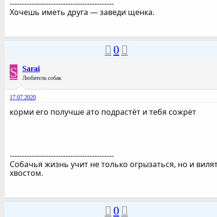
-------------------------------------------
Хочешь иметь друга — заведи щенка.
0
S
Sarai
Любитель собак
17.07.2020
корми его получше ато подрастёт и тебя сожрёт
-------------------------------------------
Собачья жизнь учит не только огрызаться, но и виля
хвостом.
0