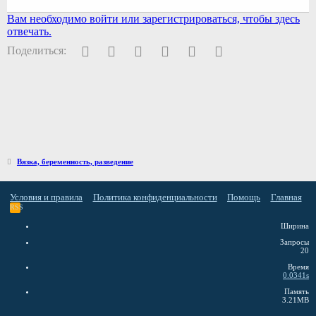
Вам необходимо войти или зарегистрироваться, чтобы здесь
отвечать.
Facebook
Twitter
Pinterest
WhatsApp
Электронная почта
Ссылка
Поделиться:
Вязка, беременность, разведение
Условия и правила
Политика конфиденциальности
Помощь
Главная
RSS
Ширина
Запросы
20
Время
0.0341s
Память
3.21MB