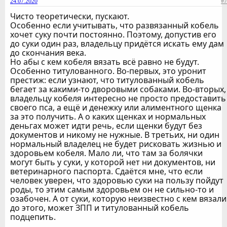
24.07.2020
#7
Чисто теоретически, пускают.
Особенно если учитывать, что развязанный кобель
хочет суку почти постоянно. Поэтому, допустив его
до суки один раз, владельцу придётся искать ему дам
до скончания века.
Но абы с кем кобеля вязать всё равно не будут.
Особенно титулованного. Во-первых, это уронит
престиж: если узнают, что титулованный кобель
бегает за какими-то дворовыми собаками. Во-вторых,
владельцу кобеля интересно не просто предоставить
своего пса, а ещё и денежку или алиментного щенка
за это получить. А о каких щенках и нормальных
деньгах может идти речь, если щенки будут без
документов и никому не нужные. В третьих, ни один
нормальный владелец не будет рисковать жизнью и
здоровьем кобеля. Мало ли, что там за болячки
могут быть у суки, у которой нет ни документов, ни
ветеринарного паспорта. Сдаётся мне, что если
человек уверен, что здоровью суки на пользу пойдут
роды, то этим самым здоровьем он не сильно-то и
озабочен. А от суки, которую неизвестно с кем вязали
до этого, может ЗПП и титулованный кобель
подцепить.