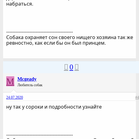
набраться.
-------------------------------------------
Собака охраняет сон своего нищего хозяина так же
ревностно, как если бы он был принцем.
0
M
Mcgeady
Любитель собак
24.07.2020
#4
ну так у сороки и подробности узнайте
-------------------------------------------