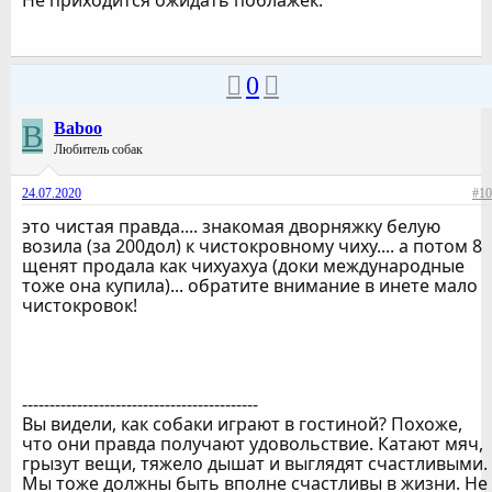
Не приходится ожидать поблажек.
0
B
Baboo
Любитель собак
24.07.2020
#10
это чистая правда.... знакомая дворняжку белую
возила (за 200дол) к чистокровному чиху.... а потом 8
щенят продала как чихуахуа (доки международные
тоже она купила)... обратите внимание в инете мало
чистокровок!
-------------------------------------------
Вы видели, как собаки играют в гостиной? Похоже,
что они правда получают удовольствие. Катают мяч,
грызут вещи, тяжело дышат и выглядят счастливыми.
Мы тоже должны быть вполне счастливы в жизни. Не