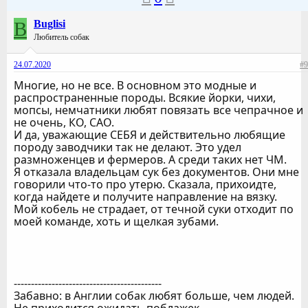
B
Buglisi
Любитель собак
24.07.2020
#9
Многие, но не все. В основном это модные и
распространенные породы. Всякие йорки, чихи,
мопсы, немчатники любят повязать все чепрачное и
не очень, КО, САО.
И да, уважающие СЕБЯ и действительно любящие
породу заводчики так не делают. Это удел
размноженцев и фермеров. А среди таких нет ЧМ.
Я отказала владельцам сук без документов. Они мне
говорили что-то про утерю. Сказала, прихоидте,
когда найдете и получите направление на вязку.
Мой кобель не страдает, от течной суки отходит по
моей команде, хоть и щелкая зубами.
-------------------------------------------
Забавно: в Англии собак любят больше, чем людей.