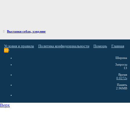
Выставки собак, хэндлинг
Условия и правила
Политика конфиденциальности
Помощь
Главная
RSS
Ширина
Запросы
13
Время
0.0272s
Память
2.96MB
Верх