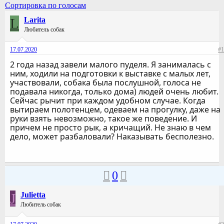
Сортировка по голосам
L
Larita
Любитель собак
17.07.2020
#1
2 года назад завели малого пуделя. Я занималась с
ним, ходили на подготовки к выставке с малых лет,
участвовали, собака была послушной, голоса не
подавала никогда, только дома) людей очень любит.
Сейчас рычит при каждом удобном случае. Когда
вытираем полотенцем, одеваем на прогулку, даже на
руки взять невозможно, такое же поведение. И
причем не просто рык, а кричащий. Не знаю в чем
дело, может разбаловали? Наказывать бесполезно.
0
J
Julietta
Любитель собак