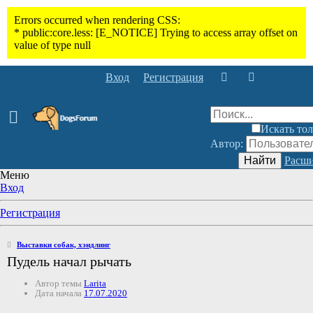
Вход
Регистрация
Искать тол
Автор:
Найти
Расши
Меню
Вход
Регистрация
Выставки собак, хэндлинг
Пудель начал рычать
Автор темы
Larita
Дата начала
17.07.2020