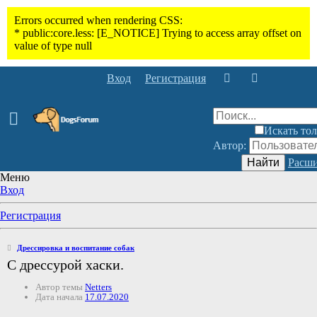
Вход
Регистрация
Искать тол
Автор:
Найти
Расши
Меню
Вход
Регистрация
Дрессировка и воспитание собак
С дрессурой хаски.
Автор темы
Netters
Дата начала
17.07.2020