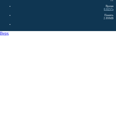
11
Время
0.0257s
Память
2.89MB
Верх