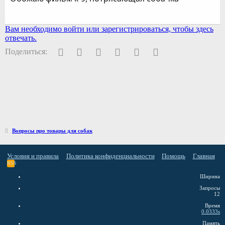
Вам необходимо войти или зарегистрироваться, чтобы здесь
отвечать.
Facebook
Twitter
Pinterest
WhatsApp
Электронная почта
Ссылка
Поделиться:
Вопросы про товары для собак
Условия и правила
Политика конфиденциальности
Помощь
Главная
RSS
Ширина
Запросы
12
Время
0.0333s
Память