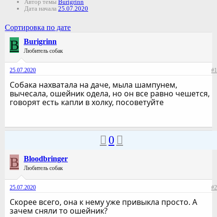
Автор темы
Burigrinn
Дата начала
25.07.2020
Сортировка по дате
B
Burigrinn
Любитель собак
25.07.2020
#1
Собака нахватала на даче, мыла шампунем,
вычесала, ошейник одела, но он все равно чешется,
говорят есть капли в холку, посоветуйте
0
B
Bloodbringer
Любитель собак
25.07.2020
#2
Скорее всего, она к нему уже привыкла просто. А
зачем сняли то ошейник?