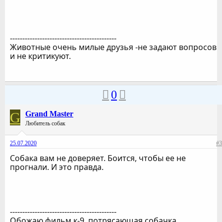
-------------------------------------------
Животные очень милые друзья -не задают вопросов
и не критикуют.
0
G
Grand Master
Любитель собак
25.07.2020
#3
Собака вам не доверяет. Боится, чтобы ее не
прогнали. И это правда.
-------------------------------------------
Обожаю фильм к-9, потрясающая собачка