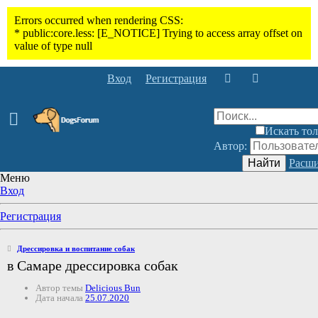
Вход
Регистрация
Искать тол
Автор:
Найти
Расши
Меню
Вход
Регистрация
Дрессировка и воспитание собак
в Самаре дрессировка собак
Автор темы
Delicious Bun
Дата начала
25.07.2020