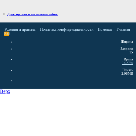
Дрессировка и воспитание собак
Условия и правила
Политика конфиденциальности
Помощь
Главная
RSS
Ширина
Запросы
15
Время
0.0279s
Память
2.98MB
Верх