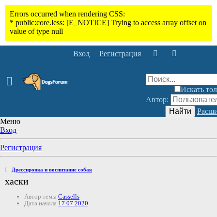
Вход
Регистрация
Искать тол
Автор:
Найти
Расши
Меню
Вход
Регистрация
Дрессировка и воспитание собак
хаски
Автор темы
Cassells
Дата начала
17.07.2020