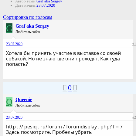
Автор темы
Graf aka Sergey
Дата начала
23.07.2020
Сортировка по голосам
G
Graf aka Sergey
Любитель собак
23.07.2020
#1
Хотела бы принять участие в выставке со своей
собакой. Но не знаю где они проходят. Как туда
попасть?
0
Q
Queenie
Любитель собак
23.07.2020
#2
http : // pesiq . ru/forum / forumdisplay . php? f = 7
Здесь посмотрите. Пробелы убрать