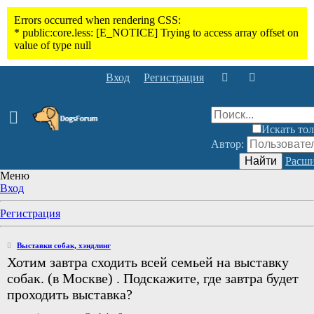
Вход
Регистрация
Искать тол
Автор:
Найти
Расши
Меню
Вход
Регистрация
Выставки собак, хэндлинг
Хотим завтра сходить всей семьей на выставку
собак. (в Москве) . Подскажите, где завтра будет
проходить выставка?