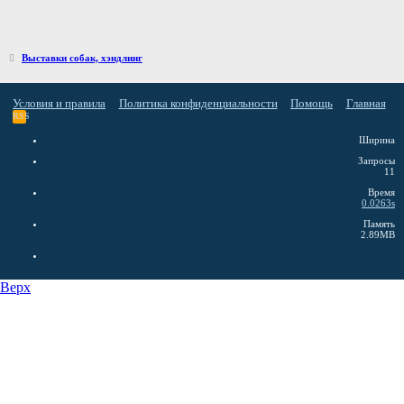
Выставки собак, хэндлинг
Условия и правила
Политика конфиденциальности
Помощь
Главная
RSS
Ширина
Запросы
11
Время
0.0263s
Память
2.89MB
Верх