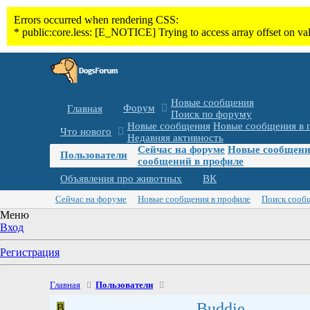
Новые сообщения
Форум
Главная
Поиск по форуму
Новые сообщения
Новые сообщения в 
Что нового
Недавняя активность
Сейчас на форуме
Новые сообщени
Пользователи
сообщений в профиле
Объявления про животных
ВК
Сейчас на форуме
Новые сообщения в профиле
Поиск сооб
Меню
Вход
Регистрация
Главная
Пользователи
Buddie
B