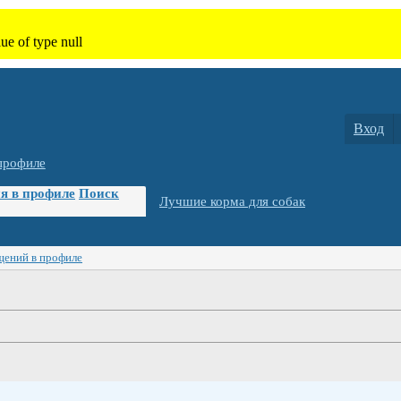
Вход
профиле
я в профиле
Поиск
Лучшие корма для собак
щений в профиле