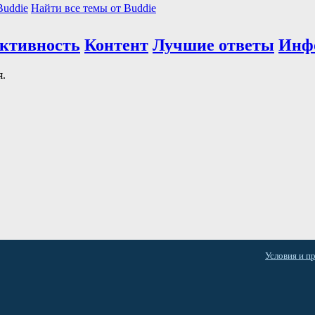
Buddie
Найти все темы от Buddie
активность
Контент
Лучшие ответы
Инф
я.
Условия и п