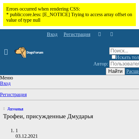
Вход
Регистрация
Искать тол
Автор:
Найти
Расши
Меню
Вход
Регистрация
Дмударья
Трофеи, присужденные Дмударья
1
03.12.2021