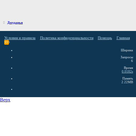
Дмударья
Условия и правила
Политика конфиденциальности
Помощь
Главная
RSS
Ширина
Запросы
6
Время
0.0182s
Память
2.22MB
Верх