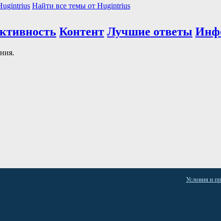
ugintrius
Найти все темы от Hugintrius
активность
Контент
Лучшие ответы
Инф
ния.
Условия и п