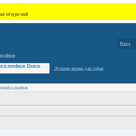
Вход
профиле
я в профиле
Поиск
Лучшие корма для собак
щений в профиле