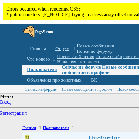
Новые сообщения
Форум
Главная
Поиск по форуму
Новые сообщения
Новые сообщения в 
Что нового
Недавняя активность
Сейчас на форуме
Новые сообщени
Пользователи
сообщений в профиле
Объявления про животных
ВК
Сейчас на форуме
Новые сообщения в профиле
Поиск сооб
Меню
Вход
Регистрация
Главная
Пользователи
Hugintrius
H