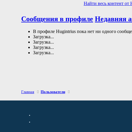
Найти весь контент от H
Сообщения в профиле
Недавняя 
В профиле Hugintrius пока нет ни одного сообще
Загрузка...
Загрузка...
Загрузка...
Загрузка...
Главная
Пользователи