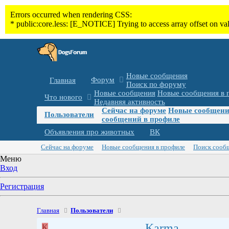
Новые сообщения
Форум
Главная
Поиск по форуму
Новые сообщения
Новые сообщения в 
Что нового
Недавняя активность
Сейчас на форуме
Новые сообщени
Пользователи
сообщений в профиле
Объявления про животных
ВК
Сейчас на форуме
Новые сообщения в профиле
Поиск сооб
Меню
Вход
Регистрация
Главная
Пользователи
Karma
K