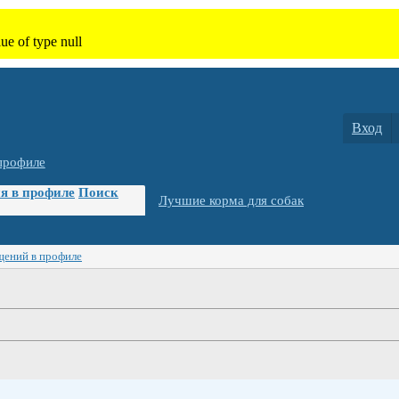
Вход
профиле
я в профиле
Поиск
Лучшие корма для собак
щений в профиле