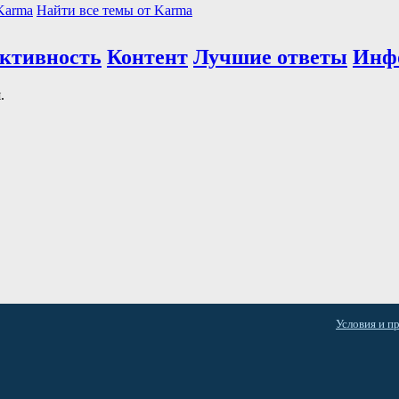
Karma
Найти все темы от Karma
активность
Контент
Лучшие ответы
Инф
.
Условия и п