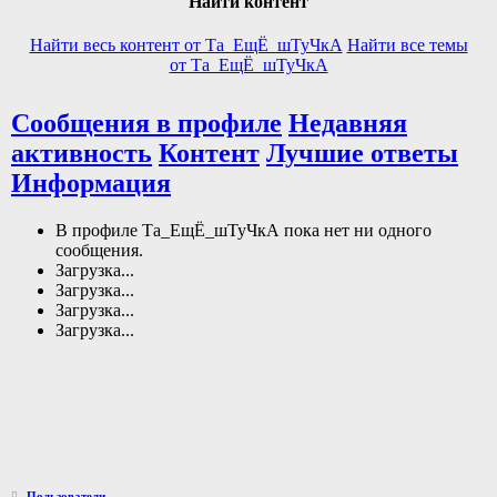
Найти контент
Найти весь контент от Та_ЕщЁ_шТуЧкА
Найти все темы
от Та_ЕщЁ_шТуЧкА
Сообщения в профиле
Недавняя
активность
Контент
Лучшие ответы
Информация
В профиле Та_ЕщЁ_шТуЧкА пока нет ни одного
сообщения.
Загрузка...
Загрузка...
Загрузка...
Загрузка...
Пользователи