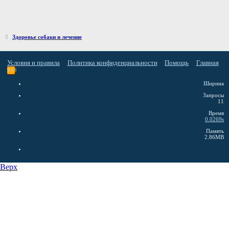
Здоровье собаки и лечение
Условия и правила
Политика конфиденциальности
Помощь
Главная
RSS
Ширина
Запросы
11
Время
0.0269s
Память
2.86MB
Верх