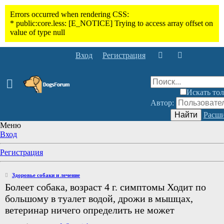
Вход
Регистрация
Искать тол
Автор:
Найти
Расши
Меню
Вход
Регистрация
Здоровье собаки и лечение
Болеет собака, возраст 4 г. симптомы Ходит по
большому в туалет водой, дрожи в мышцах,
ветеринар ничего определить не может