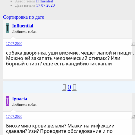
Автор темы
Influential
Дата начала
17.07.2020
Сортировка по дате
I
Influential
Любитель собак
17.07.2020
#1
собака дворянка, уши висячие. чешет лапой и пищит.
Можно ей закапать человеческий отипакс? Или
борный спирт? еще есть кандибиотик капли
0
I
Ignacia
Любитель собак
17.07.2020
#2
Биохимию крови делали? Мазки на инфекции
сдавали? Узи? Проводите обследование и по