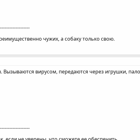
--------------------
еимущественно чужих, а собаку только свою.
. Вызываются вирусом, передаются через игрушки, пало
--------------------
к, если не уверены, что сможете ее обеспечить