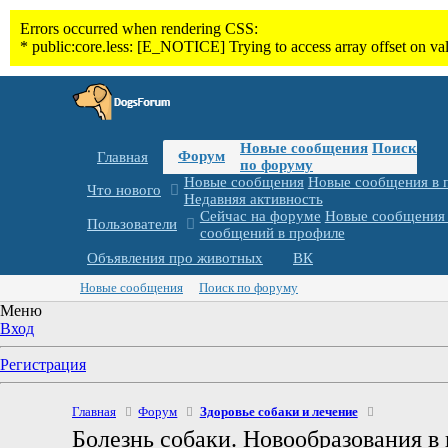
Новые сообщения
Поиск
Форум
Главная
по форуму
Новые сообщения
Новые сообщения в 
Что нового
Недавняя активность
Сейчас на форуме
Новые сообщения 
Пользователи
сообщений в профиле
Объявления про животных
ВК
Новые сообщения
Поиск по форуму
Меню
Вход
Регистрация
Главная
Форум
Здоровье собаки и лечение
Болезнь собаки. Новообразования в 