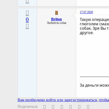
17.07.2020
B
0
Такую операцию
Briton
Любитель собак
глюголем смазы
собак. Зря Вы 
другое.
-----------------------
За деньги можн
Вам необходимо войти или зарегистрироваться, чтобы 
Facebook
Twitter
Pinterest
WhatsApp
Электронная поч
Ссылка
Поделиться: