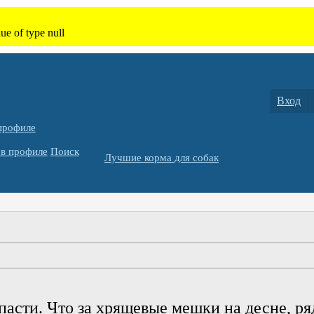
Вход
профиле
в профиле
Поиск
Лучшие корма для собак
пасти. Что за хрящевые мешки на десне, ря