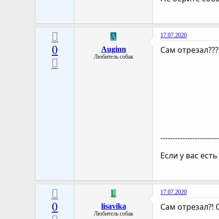
17.07.2020
A
0
Сам отрезал???
Auginn
Любитель собак
-----------------------
Если у вас ест
17.07.2020
L
0
Сам отрезал?!
lisavika
Любитель собак