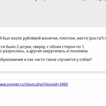
был около рублёвой монетки, плотное, место (роста?) п
сти было 2 штуки, сверху, с обоих сторон по 1.
но разрослась, а другая закрутилась и посинела.
образования и как часто такое случается у собак?
www.zoovet.ru/slovo.php?slovoid=2460