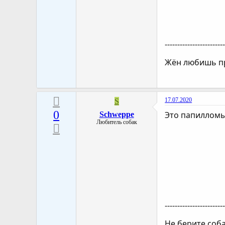
-----------------------
Жён любишь пр
17.07.2020
S
0
Это папилломы
Schweppe
Любитель собак
-----------------------
Не берите соба