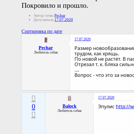
Покровило и прошло.
Автор темы
Pechar
Дата начала
17.07.2020
Сортировка по дате
17.07.2020
P
Размер новообразований 
Pechar
Любитель собак
трудом, как хрящь.
По новой не растёт. В па
Отрезал т. к. бляха силь
....
Вопрос - что это за ново
17.07.2020
B
0
Эпулис
http://
Balock
Любитель собак