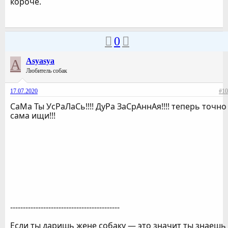
короче.
0
A
Asyasya
Любитель собак
17.07.2020
#10
СаМа Ты УсРаЛаСь!!!! ДуРа ЗаСрАннАя!!!! теперь точно
сама ищи!!!
-------------------------------------------
Если ты даришь жене собаку — это значит ты знаешь