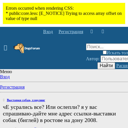
Вход
Регистрация
Искать тол
Автор:
Найти
Расши
Меню
Вход
Регистрация
Выставки собак, хэндлинг
чЕ усрались все? Или ослепли? я у вас
спрашиваю-дайте мне адрес ссылки-выставки
собак (биглей) в ростове на дону 2008.