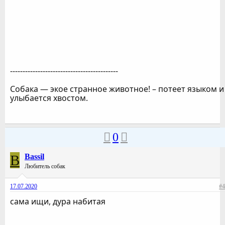
-------------------------------------------
Собака — экое странное животное! – потеет языком и
улыбается хвостом.
0
B
Bassil
Любитель собак
17.07.2020
#4
сама ищи, дура набитая