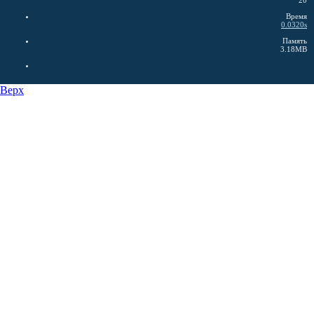
20
Время
0.0320s
Память
3.18MB
Верх