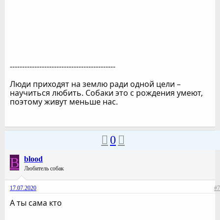
-------------------------------------------
Люди приходят на землю ради одной цели –
научиться любить. Собаки это с рождения умеют,
поэтому живут меньше нас.
0
B
blood
Любитель собак
17.07.2020
#7
А ты сама кто