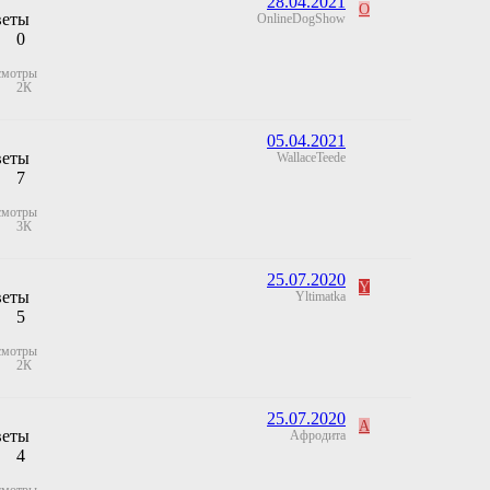
28.04.2021
O
веты
OnlineDogShow
0
смотры
2К
05.04.2021
веты
WallaceTeede
7
смотры
3К
25.07.2020
Y
веты
Yltimatka
5
смотры
2К
25.07.2020
А
веты
Афродита
4