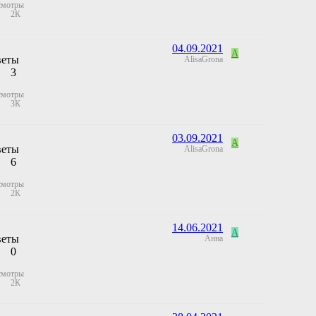
смотры
2К
04.09.2021
A
веты
AlisaGrona
3
смотры
3К
03.09.2021
A
веты
AlisaGrona
6
смотры
2К
14.06.2021
А
веты
Анна
0
смотры
2К