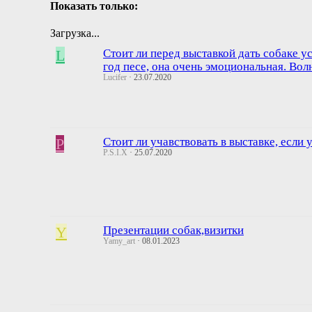
Показать только:
Загрузка...
L
Стоит ли перед выставкой дать собаке у
год песе, она очень эмоциональная. Во
Lucifer
23.07.2020
P
Стоит ли учавствовать в выставке, если 
P.S.I.X
25.07.2020
Y
Презентации собак,визитки
Yamy_art
08.01.2023