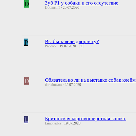
D
Зуб P1 у собаки и его отсутствие
Doomcliff
20.07.2020
P
Вы бы завели дворнягу?
Paddick
19.07.2020
2
D
Обязательно ли на выставке собак клейм
doradoteam
25.07.2020
L
Британская короткошерстная кошка.
Limonadka
19.07.2020