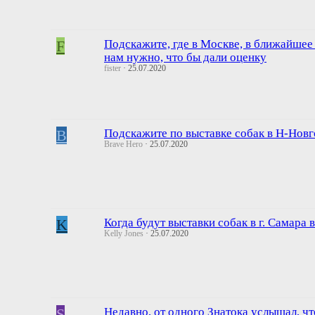
F
Подскажите, где в Москве, в ближайшее 
нам нужно, что бы дали оценку
fister
25.07.2020
B
Подскажите по выставке собак в Н-Нов
Brave Hero
25.07.2020
K
Когда будут выставки собак в г. Самара 
Kelly Jones
25.07.2020
S
Недавно, от одного Знатока услышал, ч