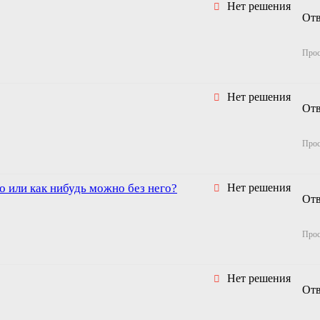
Нет решения
От
Про
Нет решения
От
Про
о или как нибудь можно без него?
Нет решения
От
Про
Нет решения
От