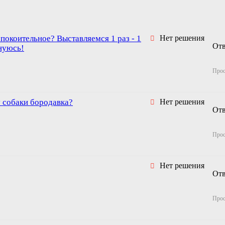
спокоительное? Выставляемся 1 раз - 1
Нет решения
От
лнуюсь!
Про
у собаки бородавка?
Нет решения
От
Про
Нет решения
От
Про