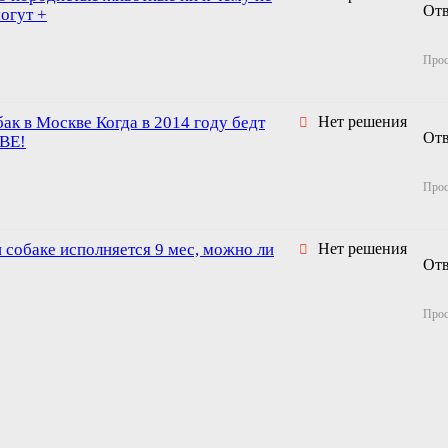
От
могут +
Про
ак в Москве Когда в 2014 году бедт
Нет решения
От
КВЕ!
Про
 собаке исполняется 9 мес, можно ли
Нет решения
От
Про