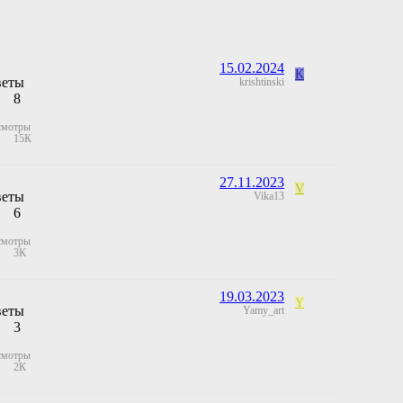
15.02.2024
K
веты
krishtinski
8
смотры
15К
27.11.2023
V
веты
Vika13
6
смотры
3К
19.03.2023
Y
веты
Yamy_art
3
смотры
2К