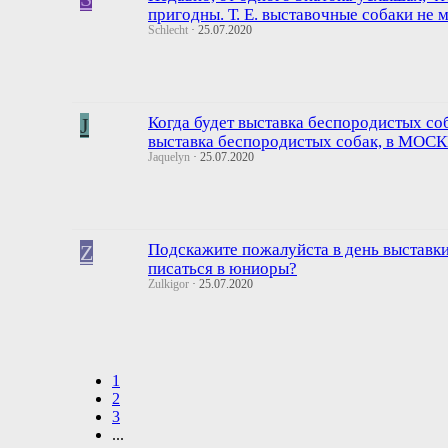
пригодны. Т. Е. выставочные собаки не 
Schlecht
25.07.2020
J
Когда будет выставка беспородистых соб
выставка беспородистых собак, в МОС
Jaquelyn
25.07.2020
Z
Подскажите пожалуйста в день выставки
писаться в юниоры?
Zulkigor
25.07.2020
1
2
3
...