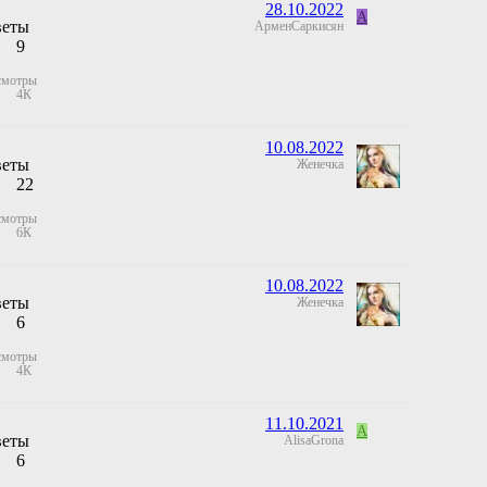
28.10.2022
А
веты
АрменСаркисян
9
смотры
4К
10.08.2022
веты
Женечка
22
смотры
6К
10.08.2022
веты
Женечка
6
смотры
4К
11.10.2021
A
веты
AlisaGrona
6