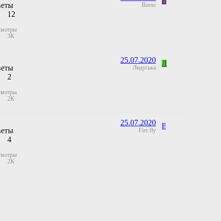
B
веты
Borne
12
смотры
3К
25.07.2020
Л
веты
Лидуська
2
смотры
2К
25.07.2020
F
веты
Fire fly
4
смотры
2К