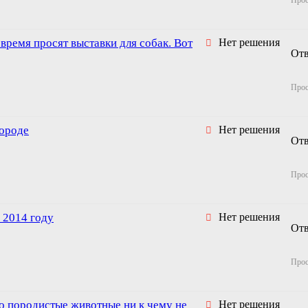
Про
время просят выставки для собак. Вот
Нет решения
От
Про
городе
Нет решения
От
Про
в 2014 году
Нет решения
От
Про
то породистые животные ни к чему не
Нет решения