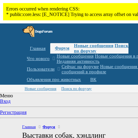
Новые сообщения
Поиск
Форум
Главная
по форуму
Новые сообщения
Новые сообщения в 
Что нового
Недавняя активность
Сейчас на форуме
Новые сообщения 
Пользователи
сообщений в профиле
Объявления про животных
ВК
Новые сообщения
Поиск по форуму
Меню
Вход
Регистрация
Главная
Форум
Выставки собак, хэндлинг