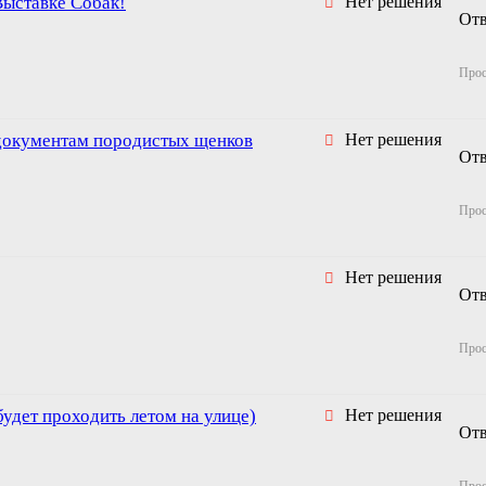
Выставке Собак!
Нет решения
От
Про
документам породистых щенков
Нет решения
От
Про
Нет решения
От
Про
будет проходить летом на улице)
Нет решения
От