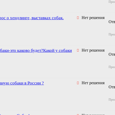
Про
ос о хендлинге, выставках собак.
Нет решения
От
Про
баки-это каково будет?Какой у собаки
Нет решения
От
Про
вную собаки в России ?
Нет решения
От
Про