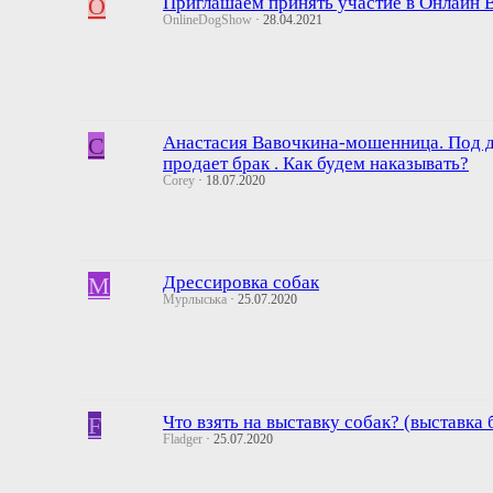
O
Приглашаем принять участие в Онлайн 
OnlineDogShow
28.04.2021
C
Анастасия Вавочкина-мошенница. Под 
продает брак . Как будем наказывать?
Corey
18.07.2020
М
Дрессировка собак
Мурлыська
25.07.2020
F
Что взять на выставку собак? (выставка 
Fladger
25.07.2020