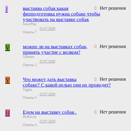
J
выстаква собак какая
Нет решения
физподготовка нужна собаке чтобы
участвовать на выставке собак
JassyPlay
25.07.2020
Ответы
7
V
можно ли на выставках собак,
Нет решения
принять участие с волком?
Valentin
25.07.2020
Ответы
3
Y
Что может дать выставка
Нет решения
собаке? С какой целью они их проводят?
Yggrn
25.07.2020
Ответы
5
H
Едем на выставку собак .
Нет решения
Holloway
25.07.2020
Ответы
4