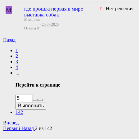
M
где прошла первая в мире
Нет решения
выставка собак
Miss_insta
25.07.2020
Ответы
0
Назад
1
2
3
4
...
Перейти к странице
Выполнить
142
Вперед
Первый
Назад
2 из 142