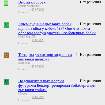
К
Выставки собак.
Нет решения
Кошка Моркошка
25.07.2020
Ответы
8
M
Зачем судьи на выставке собак
Нет решения
щупают яйца у кобелей??? Они что таким
образом возбуждаются? Озабоченные бабки
MiSS-KapriZZ
25.07.2020
Ответы
8
M
Тетка, ты до сих пор ходишь на
Нет решения
выставки щенков?
MaryBoss
25.07.2020
Ответы
3
M
Подскажите в какой серии
Нет решения
футурамы Бендер тренировал Зойдберга для
выставки собак?
Marizar
25.07.2020
Ответы
1