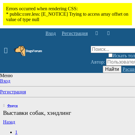
Вход
Регистрация
Искать тол
Автор:
Найти
Расши
Меню
Вход
Регистрация
Форум
Выставки собак, хэндлинг
Назад
1