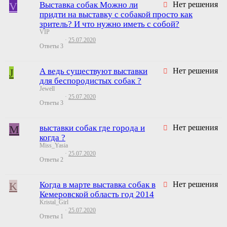
V
Выставка собак Можно ли
Нет решения
придти на выставку с собакой просто как
зритель? И что нужно иметь с собой?
VIP
25.07.2020
Ответы
3
J
А ведь существуют выставки
Нет решения
для беспородистых собак ?
Jewell
25.07.2020
Ответы
3
M
выставки собак где города и
Нет решения
когда ?
Miss_Yasia
25.07.2020
Ответы
2
K
Когда в марте выставка собак в
Нет решения
Кемеровской область год 2014
Kristal_Girl
25.07.2020
Ответы
1