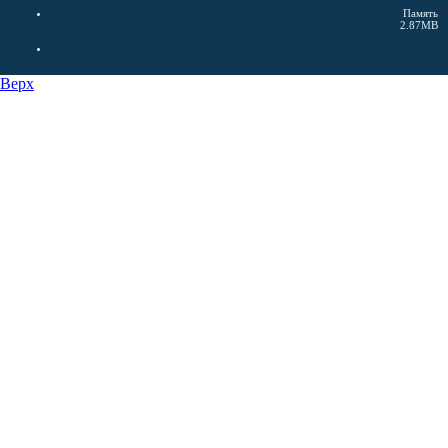
Память
2.87MB
Верх