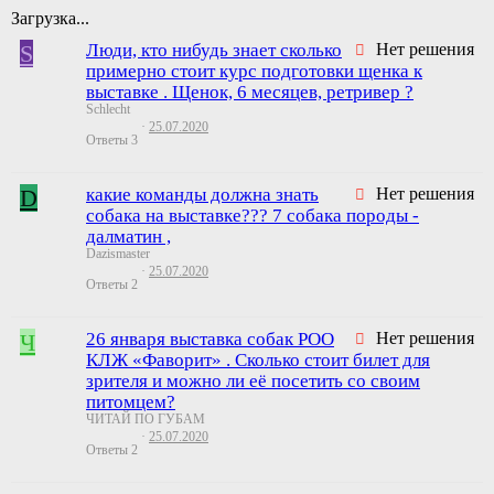
Загрузка...
S
Люди, кто нибудь знает сколько
Нет решения
примерно стоит курс подготовки щенка к
выставке . Щенок, 6 месяцев, ретривер ?
Schlecht
25.07.2020
Ответы
3
D
какие команды должна знать
Нет решения
собака на выставке??? 7 собака породы -
далматин ,
Dazismaster
25.07.2020
Ответы
2
Ч
26 января выставка собак РОО
Нет решения
КЛЖ «Фаворит» . Сколько стоит билет для
зрителя и можно ли её посетить со своим
питомцем?
ЧИТАЙ ПО ГУБАМ
25.07.2020
Ответы
2