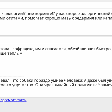
 к аллергии!? чем кормите!? у вас скорее аллергический 
и отитами, помогает хорошо мазь оредермил или капли 
товал софрадекс, им и спасаемся, обезбаливает быстро,
чше теплым
--------------------
евал, что собаки гораздо умнее человека; я даже был ув
кое-то упрямство. Она чрезвычайный политик: всё замеч
здесь отвечать.
та