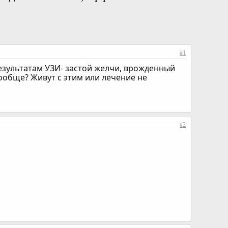
#1
 результатам УЗИ- застой желчи, врожденный
вообще? Живут с этим или лечение не
#2