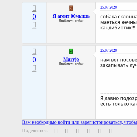
25.07.2020
Я
0
собака склонна
Я агент 00мышь
Любитель собак
маяться вечным
кандибиотик!!!
25.07.2020
M
0
нам вет посове
Maryjo
Любитель собак
закапывать лу
-----------------------
Я давно подозр
есть только ка
Вам необходимо войти или зарегистрироваться, чтобы 
Facebook
Twitter
Pinterest
WhatsApp
Электронная поч
Ссылка
Поделиться: