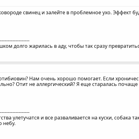
ковороде свинец и залейте в проблемное ухо. Эффект бу
--------------------
шком долго жарилась в аду, чтобы так сразу превратитьс
отибиовин? Нам очень хорошо помогает. Если хроническ
льно? Отит не аллергический? Я еще старалась почаще 
--------------------
тства улетучатся и все разваливается на куски, собака та
 небу.