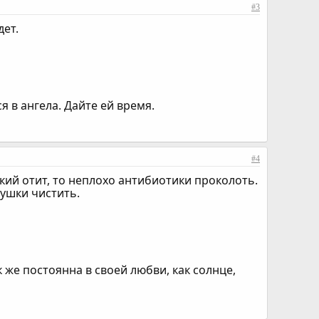
#3
дет.
я в ангела. Дайте ей время.
#4
ий отит, то неплохо антибиотики проколоть.
ушки чистить.
к же постоянна в своей любви, как солнце,