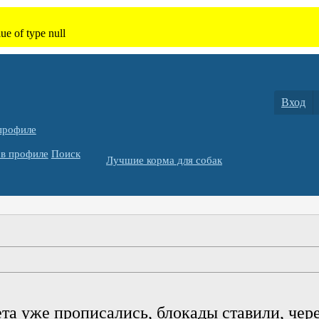
Вход
профиле
в профиле
Поиск
Лучшие корма для собак
вета уже прописались, блокады ставили, чер