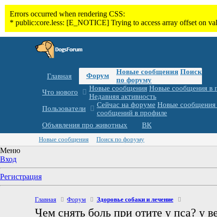
Новые сообщения
Поиск
Форум
Главная
по форуму
Новые сообщения
Новые сообщения в 
Что нового
Недавняя активность
Сейчас на форуме
Новые сообщения 
Пользователи
сообщений в профиле
Объявления про животных
ВК
Новые сообщения
Поиск по форуму
Меню
Вход
Регистрация
Главная
Форум
Здоровье собаки и лечение
Чем снять боль при отите у пса? у 