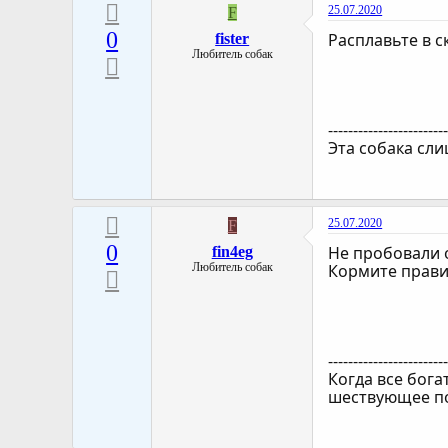
25.07.2020
F
0
Расплавьте в с
fister
Любитель собак
-----------------------
Эта собака сли
25.07.2020
F
0
Не пробовали 
fin4eg
Любитель собак
Кормите прави
-----------------------
Когда все бога
шествующее по