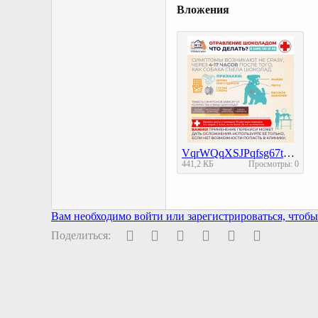
Вложения
VqrWQqXSJPqfsg67tqSOu8xd9NCPqJ5oychxTQ_xvE5vKizyXOwm0IeBXFqOHD7V_46_yjma1CW5gurEpETcbVTM.jpg
441,2 КБ
Просмотры: 0
Вам необходимо войти или зарегистрироваться, чтобы 
Facebook
Twitter
Pinterest
WhatsApp
Электронная поч
Ссылка
Поделиться: