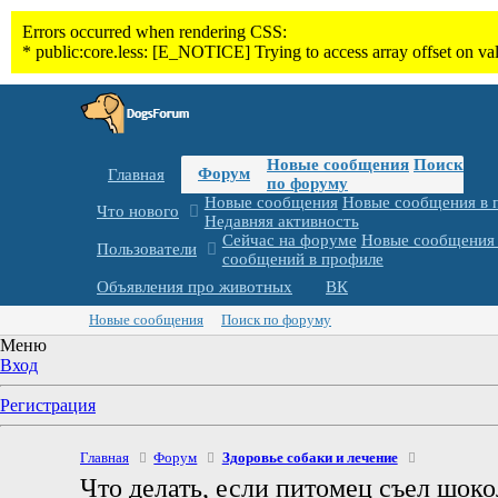
Новые сообщения
Поиск
Форум
Главная
по форуму
Новые сообщения
Новые сообщения в 
Что нового
Недавняя активность
Сейчас на форуме
Новые сообщения 
Пользователи
сообщений в профиле
Объявления про животных
ВК
Новые сообщения
Поиск по форуму
Меню
Вход
Регистрация
Главная
Форум
Здоровье собаки и лечение
Что делать, если питомец съел шоко