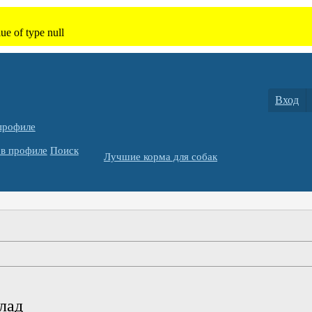
Вход
профиле
в профиле
Поиск
Лучшие корма для собак
лад