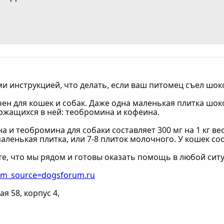
и инструкцией, что делать, если ваш питомец съел шок
чен для кошек и собак. Даже одна маленькая плитка шо
ржащихся в ней: теобромина и кофеина.
а и теобромина для собаки составляет 300 мг на 1 кг ве
аленькая плитка, или 7-8 плиток молочного. У кошек соо
те, что мы рядом и готовы оказать помощь в любой сит
utm_source=dogsforum.ru
я 58, корпус 4,