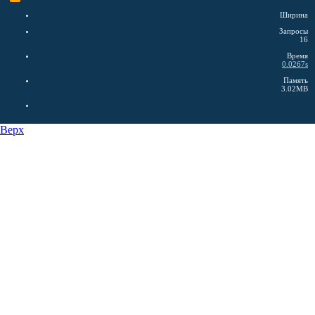
Ширина
Запросы
16
Время
0.0267s
Память
3.02MB
Верх