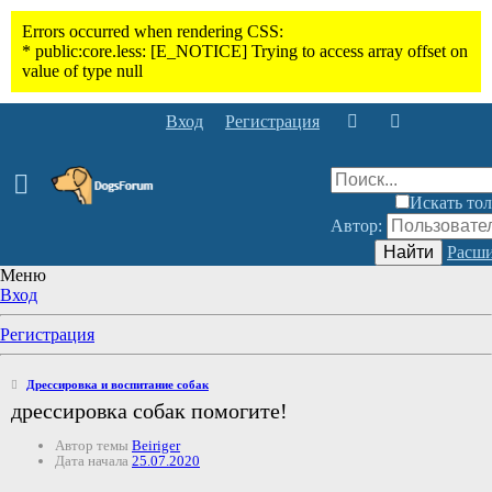
Вход
Регистрация
Искать тол
Автор:
Найти
Расши
Меню
Вход
Регистрация
Дрессировка и воспитание собак
дрессировка собак помогите!
Автор темы
Beiriger
Дата начала
25.07.2020