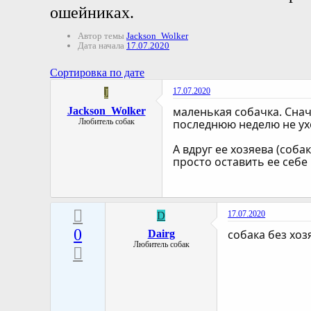
ошейниках.
Автор темы
Jackson_Wolker
Дата начала
17.07.2020
Сортировка по дате
17.07.2020
J
маленькая собачка. Снач
Jackson_Wolker
Любитель собак
последнюю неделю не ухо
А вдруг ее хозяева (соба
просто оставить ее себе 
17.07.2020
D
0
собака без хоз
Dairg
Любитель собак