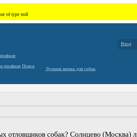
Вход
профиле
в профиле
Поиск
Лучшие корма для собак
ых отловщиков собак? Солнцево (Москва) л