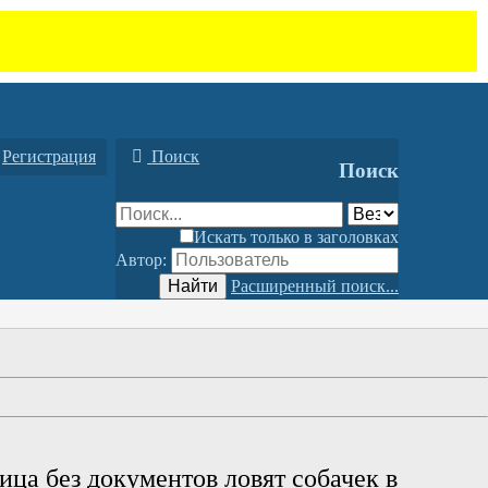
Регистрация
Поиск
Поиск
Искать только в заголовках
Автор:
Найти
Расширенный поиск...
ица без документов ловят собачек в