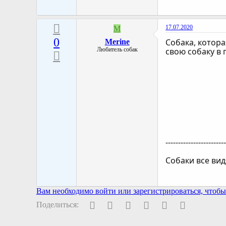
17.07.2020
M
0
Собака, котора
Merine
Любитель собак
свою собаку в 
-----------------------
Собаки все вид
Вам необходимо войти или зарегистрироваться, чтобы 
Facebook
Twitter
Pinterest
WhatsApp
Электронная поч
Ссылка
Поделиться: