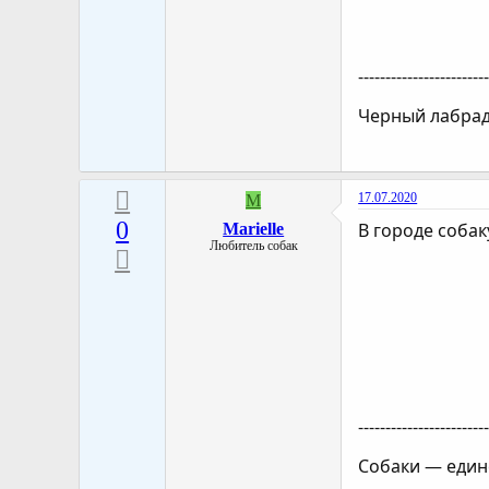
-----------------------
Черный лабрадо
17.07.2020
M
0
В городе собак
Marielle
Любитель собак
-----------------------
Собаки — един