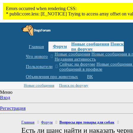
Новые сообщения
Поиск
Форум
Главная
по форуму
Новые сообщения
Новые сообщения в 
Что нового
Недавняя активность
Сейчас на форуме
Новые сообщения 
Пользователи
сообщений в профиле
Объявления про животных
ВК
Новые сообщения
Поиск по форуму
Меню
Вход
Регистрация
Главная
Форум
Вопросы про товары для собак
Есть ли шанс найти и наказать черн